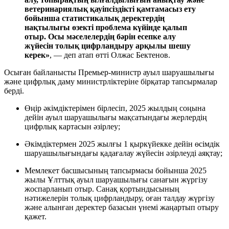
ветеринариялық қауіпсіздікті қамтамасыз ету
бойынша статистикалық деректердің
нақтылығы өзекті проблема күйінде қалып
отыр. Осы мәселелердің бәрін есепке алу
жүйесін толық цифрландыру арқылы шешу
керек»
, — деп атап өтті Олжас Бектенов.
Осыған байланысты Премьер-министр ауыл шаруашылығы
және цифрлық даму министрліктеріне бірқатар тапсырмалар
берді.
Өңір әкімдіктерімен бірлесіп, 2025 жылдың соңына
дейін ауыл шаруашылығы мақсатындағы жерлердің
цифрлық картасын әзірлеу;
Әкімдіктермен 2025 жылғы 1 қыркүйекке дейін өсімдік
шаруашылығындағы қадағалау жүйесін әзірлеуді аяқтау;
Мемлекет басшысының тапсырмасы бойынша 2025
жылы Ұлттық ауыл шаруашылығы санағын жүргізу
жоспарланып отыр. Санақ қортындысының
нәтижелерін толық цифрландыру, оған талдау жүргізу
және алынған деректер базасын үнемі жаңартып отыру
қажет.