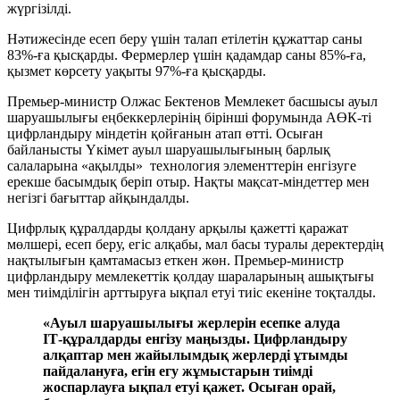
жүргізілді.
Нәтижесінде есеп беру үшін талап етілетін құжаттар саны
83%-ға қысқарды. Фермерлер үшін қадамдар саны 85%-ға,
қызмет көрсету уақыты 97%-ға қысқарды.
Премьер-министр Олжас Бектенов Мемлекет басшысы ауыл
шаруашылығы еңбеккерлерінің бірінші форумында АӨК-ті
цифрландыру міндетін қойғанын атап өтті. Осыған
байланысты Үкімет ауыл шаруашылығының барлық
салаларына «ақылды» технология элементтерін енгізуге
ерекше басымдық беріп отыр. Нақты мақсат-міндеттер мен
негізгі бағыттар айқындалды.
Цифрлық құралдарды қолдану арқылы қажетті қаражат
мөлшері, есеп беру, егіс алқабы, мал басы туралы деректердің
нақтылығын қамтамасыз еткен жөн. Премьер-министр
цифрландыру мемлекеттік қолдау шараларының ашықтығы
мен тиімділігін арттыруға ықпал етуі тиіс екеніне тоқталды.
«Ауыл шаруашылығы жерлерін есепке алуда
ІТ-құралдарды енгізу маңызды. Цифрландыру
алқаптар мен жайылымдық жерлерді ұтымды
пайдалануға, егін егу жұмыстарын тиімді
жоспарлауға ықпал етуі қажет. Осыған орай,