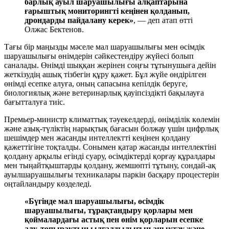
барлық ауыл шаруашылығы алқаптарына
ғарыштық мониторингті кеңінен қолданып,
дрондарды пайдалану керек»
, — деп атап өтті
Олжас Бектенов.
Тағы бір маңызды мәселе мал шаруашылығы мен өсімдік
шаруашылығы өнімдерін сәйкестендіру жүйесі болып
саналады. Өнімді шыққан жерінен соңғы тұтынушыға дейін
жеткізудің ашық тізбегін құру қажет. Бұл жүйе өндірілген
өнімді есепке алуға, оның сапасына кепілдік беруге,
биологиялық және ветеринарлық қауіпсіздікті бақылауға
бағытталуға тиіс.
Премьер-министр климаттық тәуекелдерді, өнімділік көлемін
және азық-түліктің нарықтық бағасын болжау үшін цифрлық
шешімдер мен жасанды интеллектті кеңінен қолдану
қажеттігіне тоқталды. Сонымен қатар жасанды интеллектіні
қолдану арқылы егінді суару, өсімдіктерді қорғау құралдары
мен тыңайтқыштарды қолдану, жемшөпті тұтыну, сондай-ақ
ауылшаруашылығы техникалары паркін басқару процестерін
оңтайландыру көзделеді.
«Бүгінде мал шаруашылығы, өсімдік
шаруашылығы, тұрақтандыру қорлары мен
қоймалардағы астық пен өнім қорларын есепке
алу, топырақтың ылғалдылығын анықтау және