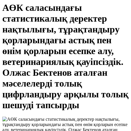
АӨК саласындағы
статистикалық деректер
нақтылығы, тұрақтандыру
қорларындағы астық пен
өнім қорларын есепке алу,
ветеринариялық қауіпсіздік.
Олжас Бектенов аталған
мәселелерді толық
цифрландыру арқылы толық
шешуді тапсырды