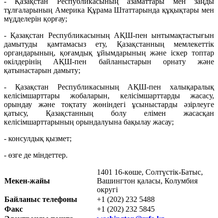
- Қазақстан Республикасының азаматтары мен заңды
тұлғаларының Америка Құрама Штаттарында құқықтары мен
мүдделерін қорғау;
- Қазақстан Республикасының АҚШ-пен ынтымақтастығын
дамытуды қамтамасыз ету, Қазақстанның мемлекеттік
органдарының, қоғамдық ұйымдарының және іскер топтар
өкілдерінің АҚШ-пен байланыстарын орнату және
қатынастарын дамыту;
- Қазақстан Республикасының АҚШ-пен халықаралық
келісімшарттары жобаларын, келісімшарттарды жасасу,
орындау және тоқтату жөніндегі ұсыныстарды әзірлеуге
қатысу, Қазақстанның болу елімен жасасқан
келісімшарттарының орындалуына бақылау жасау;
- консулдық қызмет;
- өзге де міндеттер.
1401 16-көше, Солтүстік-Батыс,
Мекен-жайы
Вашингтон қаласы, Колумбия
округі
Байланыс телефоны
+1 (202) 232 5488
Факс
+1 (202) 232 5845