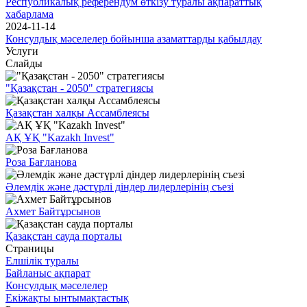
Республикалық референдум өткізу туралы ақпараттық
хабарлама
2024-11-14
Консулдық мәселелер бойынша азаматтарды қабылдау
Услуги
Слайды
"Қазақстан - 2050" стратегиясы
Қазақстан халқы Ассамблеясы
АҚ ҰҚ "Kazakh Invest"
Роза Бағланова
Әлемдік және дәстүрлі діндер лидерлерінің съезі
Ахмет Байтұрсынов
Қазақстан сауда порталы
Страницы
Елшілік туралы
Байланыс ақпарат
Консулдық мәселелер
Екіжақты ынтымақтастық