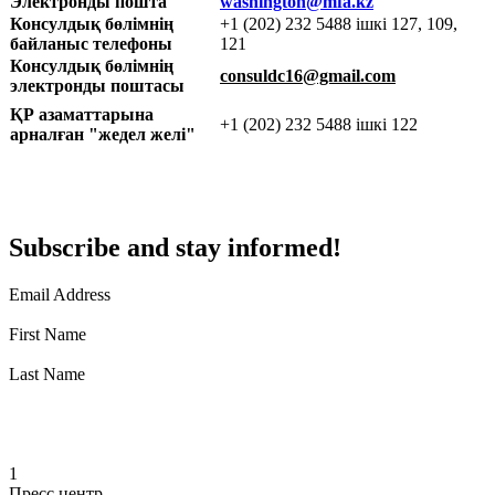
Электронды пошта
washington@mfa.kz
Консулдық бөлімнің
+1 (202) 232 5488 ішкі 127, 109,
байланыс телефоны
121
Консулдық бөлімнің
consuldc16@gmail.com
электронды поштасы
ҚР азаматтарына
+1 (202) 232 5488 ішкі 122
арналған "жедел желі"
Subscribe and stay informed!
Email Address
First Name
Last Name
1
Пресс центр