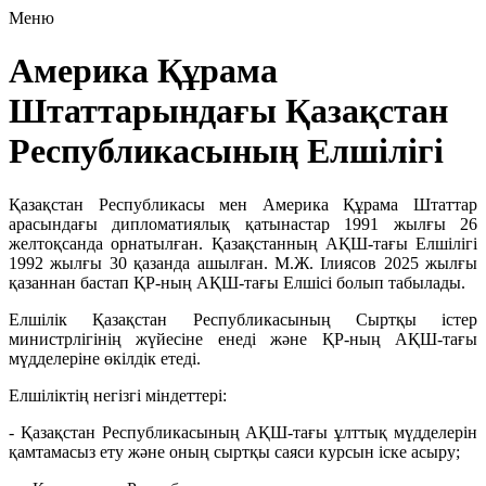
Меню
Америка Құрама
Штаттарындағы Қазақстан
Республикасының Елшілігі
Қазақстан Республикасы мен Америка Құрама Штаттар
арасындағы дипломатиялық қатынастар 1991 жылғы 26
желтоқсанда орнатылған. Қазақстанның АҚШ-тағы Елшілігі
1992 жылғы 30 қазанда ашылған. М.Ж. Ілиясов 2025 жылғы
қазаннан бастап ҚР-ның АҚШ-тағы Елшісі болып табылады.
Елшілік Қазақстан Республикасының Сыртқы істер
министрлігінің жүйесіне енеді және ҚР-ның АҚШ-тағы
мүдделеріне өкілдік етеді.
Елшіліктің негізгі міндеттері:
- Қазақстан Республикасының АҚШ-тағы ұлттық мүдделерін
қамтамасыз ету және оның сыртқы саяси курсын іске асыру;