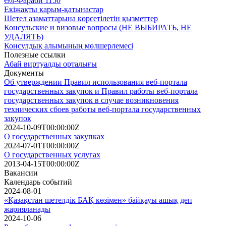
Әл-Фараби 1150
Екіжақты қарым-қатынастар
Шетел азаматтарына көрсетілетін қызметтер
Консульские и визовые вопросы (НЕ ВЫБИРАТЬ, НЕ
УДАЛЯТЬ)
Консулдық алымының мөлшерлемесі
Полезные ссылки
Абай виртуалды орталығы
Документы
Об утверждении Правил использования веб-портала
государственных закупок и Правил работы веб-портала
государственных закупок в случае возникновения
технических сбоев работы веб-портала государственных
закупок
2024-10-09T00:00:00Z
О государственных закупках
2024-07-01T00:00:00Z
О государственных услугах
2013-04-15T00:00:00Z
Вакансии
Календарь событий
2024-08-01
«Қазақстан шетелдік БАҚ көзімен» байқауы ашық деп
жарияланады
2024-10-06