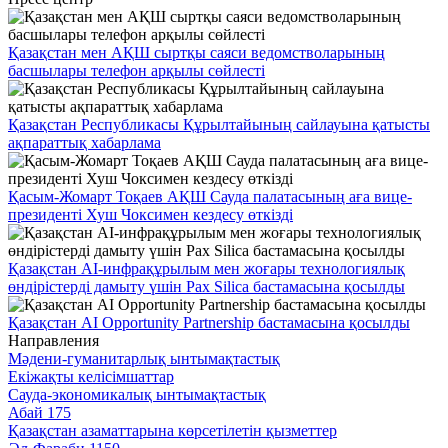
Қазақстан мен АҚШ сыртқы саяси ведомстволарының
басшылары телефон арқылы сөйлесті
Қазақстан Республикасы Құрылтайының сайлауына қатысты
ақпараттық хабарлама
Қасым-Жомарт Тоқаев АҚШ Сауда палатасының аға вице-
президенті Хуш Чоксимен кездесу өткізді
Қазақстан AI-инфрақұрылым мен жоғары технологиялық
өндірістерді дамыту үшін Pax Silica бастамасына қосылды
Қазақстан AI Opportunity Partnership бастамасына қосылды
Направления
Мәдени-гуманитарлық ынтымақтастық
Екіжақты келісімшаттар
Сауда-экономикалық ынтымақтастық
Абай 175
Қазақстан азаматтарына көрсетілетін қызметтер