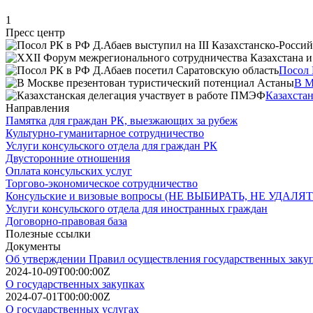
1
Пресс центр
Посол 
В М
Казахста
Направления
Памятка для граждан РК, выезжающих за рубеж
Культурно-гуманитарное сотрудничество
Услуги консульского отдела для граждан РК
Двусторонние отношения
Оплата консульских услуг
Торгово-экономическое сотрудничество
Консульские и визовые вопросы (НЕ ВЫБИРАТЬ, НЕ УДАЛЯТ
Услуги консульского отдела для иностранных граждан
Договорно-правовая база
Полезные ссылки
Документы
Об утверждении Правил осуществления государственных заку
2024-10-09T00:00:00Z
О государственных закупках
2024-07-01T00:00:00Z
О государственных услугах