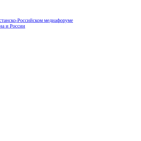
хстанско-Российском медиафоруме
на и России