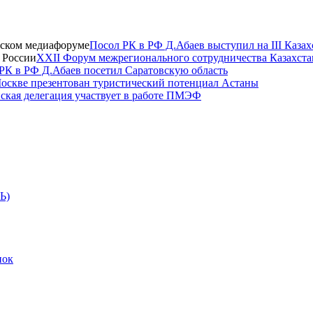
Посол РК в РФ Д.Абаев выступил на III Каза
XXII Форум межрегионального сотрудничества Казахста
РК в РФ Д.Абаев посетил Саратовскую область
оскве презентован туристический потенциал Астаны
нская делегация участвует в работе ПМЭФ
Ь)
пок