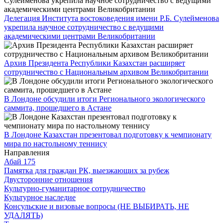
Делегация Института востоковедения имени Р.Б. Сулейменова
укрепила научное сотрудничество с ведущими
академическими центрами Великобритании
Архив Президента Республики Казахстан расширяет
сотрудничество с Национальным архивом Великобритании
В Лондоне обсудили итоги Регионального экологического
саммита, прошедшего в Астане
В Лондоне Казахстан презентовал подготовку к чемпионату
мира по настольному теннису
Направления
Абай 175
Памятка для граждан РК, выезжающих за рубеж
Двусторонние отношения
Культурно-гуманитарное сотрудничество
Культурное наследие
Консульские и визовые вопросы (НЕ ВЫБИРАТЬ, НЕ
УДАЛЯТЬ)