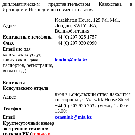
дипломатическим представительством Казахстана в
Ирландии и Исландии по совместительству.
Kazakhstan House, 125 Pall Mall,
Адрес
Лондон, SW1Y 5EA,
Великобритания
Контактные телефоны
+44 (0) 207 925 1757
Факс
+44 (0) 207 930 8990
Email
(не для
консульских услуг,
таких как выдача
london@
mfa.kz
паспортов, регистрация,
визы и т.д.)
Контакты
Консульского отдела
вход в Консульский отдел находится
Адрес
со стороны ул. Warwick House Street
+44 (0) 207 925 7532 (между 12.00 и
Телефон
13.00)
Email
consuluk@mfa.kz
Круглосуточный номер
экстренной связи для
граждан РК (
только в