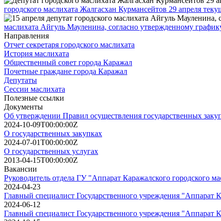
городского маслихата Жалгасхан Курмансейтов 29 апреля текущ
маслихата Айгуль Мауленина, согласно утвержденному графику,
Направления
Отчет секретаря городского маслихата
История маслихата
Общественный совет города Каражал
Почетные граждане города Каражал
Депутаты
Сессии маслихата
Полезные ссылки
Документы
Об утверждении Правил осуществления государственных заку
2024-10-09T00:00:00Z
О государственных закупках
2024-07-01T00:00:00Z
О государственных услугах
2013-04-15T00:00:00Z
Вакансии
Руководитель отдела ГУ "Аппарат Каражалского городского ма
2024-04-23
Главный специалист Государственного учреждения "Аппарат К
2024-06-12
Главный специалист Государственного учреждения "Аппарат К