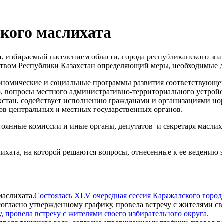
кого маслихата
 избираемый населением области, города республиканского знач
ством Республики Казахстан определяющий меры, необходимые д
кономические и социальные программы развития соответствующе
ю, вопросы местного административно-территориального устрой
хстан, содействует исполнению гражданами и организациями но
ов центральных и местных государственных органов.
тоянные комиссии и иные органы, депутатов и секретаря маслих
ихата, на которой решаются вопросы, отнесенные к ее ведению 
Состоялась XLV очередная сессия Каражалского город
 провела встречу с жителями своего избирательного округа.