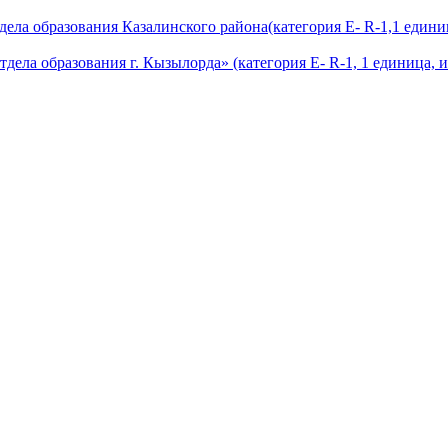
ла образования Казалинского района(категория E- R-1,1 единиц
ела образования г. Кызылорда» (категория E- R-1, 1 единица, и