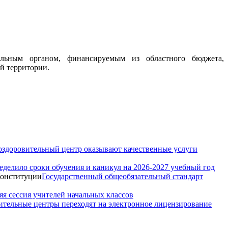
тельным органом, финансируемым из областного бюджета,
й территории.
-оздоровительный центр оказывают качественные услуги
делило сроки обучения и каникул на 2026-2027 учебный год
Государственный общеобязательный стандарт
яя сессия учителей начальных классов
ительные центры переходят на электронное лицензирование