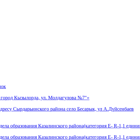
пок
 город Кызылорда, ул. Молдагулова №7"»
ресу Сырдарьинского района село Бесарык, ул А.Дүйсенбаев
ла образования Казалинского района(категория E- R-1,1 единиц
ла образования Казалинского района(категория E- R-1,1 единиц