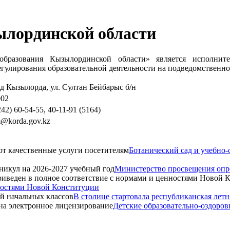
ылординской области
образования Кызылординской области» является исполни
улирования образовательной деятельности на подведомственно
д Кызылорда, ул. Султан Бейбарыс б/н
002
242) 60-54-55, 40-11-91 (5164)
m@korda.gov.kz
Ботанический сад и учебно
Министерство просвещения опре
нностями Новой Конституции
В столице стартовала республиканская летн
Детские образовательно-оздоров