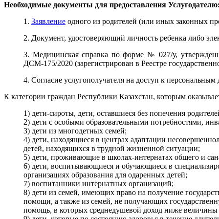
Необходимые документы для предоставления Услугодателю
1.
Заявление
одного из родителей (или иных законных пр
2. Д
окумент, удостоверяющий личность ребенка либо эле
3. М
едицинская справка по форме № 027/у, утвержден
ДСМ-175/2020 (зарегистрирован в Реестре государствен
4. Согласие услугополучателя на доступ к персональным
К категории граждан Республики Казахстан, которым оказывает
1) дети-сироты, дети, оставшиеся без попечения родителе
2) дети с особыми образовательными потребностями, инв
3) дети из многодетных семей;
4) дети, находящиеся в центрах адаптации несовершенно
детей, находящихся в трудной жизненной ситуации;
5) дети, проживающие в школах-интернатах общего и сан
6) дети, воспитывающиеся и обучающиеся в специализи
организациях образования для одаренных детей;
7) воспитанники интернатных организаций;
8) дети из семей, имеющих право на получение государс
помощи, а также из семей, не получающих государствен
помощь, в которых среднедушевой доход ниже величин
9) дети, которые по состоянию здоровья в течение длите