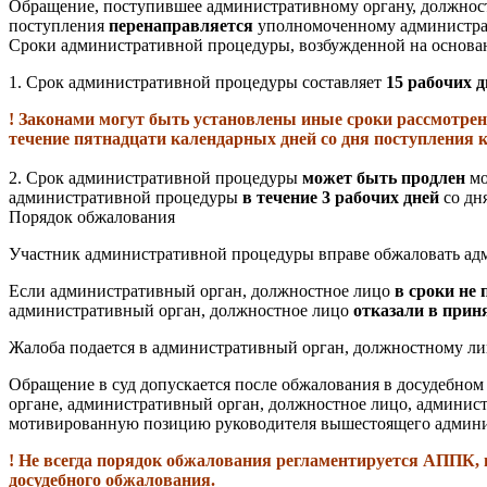
Обращение, поступившее административному органу, должност
поступления
перенаправляется
уполномоченному администрат
Сроки административной процедуры, возбужденной на основа
1.
Срок административной процедуры составляет
15 рабочих д
! Законами могут быть установлены иные сроки рассмотрен
течение пятнадцати календарных дней со дня поступления 
2.
Срок административной процедуры
может быть продлен
мо
административной процедуры
в течение 3 рабочих дней
со дн
Порядок обжалования
Участник административной процедуры вправе обжаловать адми
Если административный орган, должностное лицо
в сроки не
административный орган, должностное лицо
отказали в прин
Жалоба подается в административный орган, должностному лиц
Обращение в суд допускается после обжалования в досудебном
органе, административный орган, должностное лицо, администр
мотивированную позицию руководителя вышестоящего админис
! Не всегда порядок обжалования регламентируется АППК, 
досудебного обжалования.