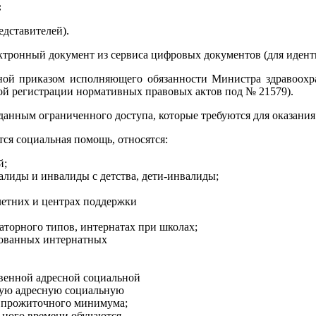
:
едставителей).
ктронный документ из сервиса цифровых документов (для иден
ной приказом исполняющего обязанности Министра здравоохр
ной регистрации нормативных правовых актов под № 21579).
 данным ограниченного доступа, которые требуются для оказани
ся социальная помощь, относятся:
й;
алиды и инвалиды с детства, дети-инвалиды;
летних и центрах поддержки
аторного типов, интернатах при школах;
рованных интернатных
твенной адресной социальной
ную адресную социальную
ы прожиточного минимума;
льного времени обучаются