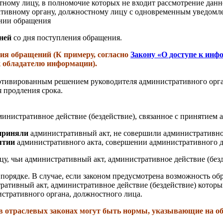
ному лицу, в полномочие которых не входит рассмотрение дан
ивному органу, должностному лицу с одновременным уведомле
нии обращения
ней
со дня поступления обращения.
ия обращений (К примеру, согласно
Закону «О доступе к инф
к обладателю информации).
тивированным решением руководителя административного орган
я продления срока.
нистративное действие (бездействие), связанное с принятием 
 приняли
административный акт, не совершили административное 
ятии
административного акта, совершении административного д
у, чьи административный акт, административное действие (без
 порядке. В случае, если законом предусмотрена возможность о
ативный акт, административное действие (бездействие) которых
тративного органа, должностного лица.
в отраслевых законах могут быть нормы, указывающие на обж