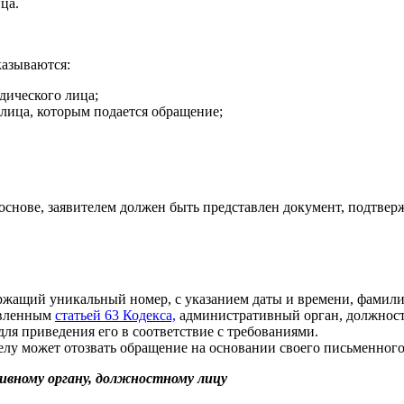
ца.
казываются:
ического лица;
лица, которым подается обращение;
основе, заявителем должен быть представлен документ, подтве
ержащий уникальный номер, с указанием даты и времени, фамил
овленным
статьей 63 Кодекса,
административный орган, должност
ля приведения его в соответствие с требованиями.
лу может отозвать обращение на основании своего письменного
вному органу, должностному лицу