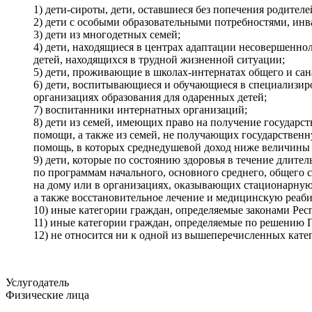
1) дети-сироты, дети, оставшиеся без попечения родителе
2) дети с особыми образовательными потребностями, инв
3) дети из многодетных семей;
4) дети, находящиеся в центрах адаптации несовершенно
детей, находящихся в трудной жизненной ситуации;
5) дети, проживающие в школах-интернатах общего и сан
6) дети, воспитывающиеся и обучающиеся в специализи
организациях образования для одаренных детей;
7) воспитанники интернатных организаций;
8) дети из семей, имеющих право на получение государс
помощи, а также из семей, не получающих государствен
помощь, в которых среднедушевой доход ниже величин
9) дети, которые по состоянию здоровья в течение длите
по программам начального, основного среднего, общего 
на дому или в организациях, оказывающих стационарну
а также восстановительное лечение и медицинскую реаб
10) иные категории граждан, определяемые законами Рес
11) иные категории граждан, определяемые по решению 
12) не относится ни к одной из вышеперечисленных кате
Услугодатель
Физические лица