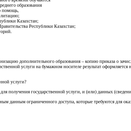
среднего образования
ю помощь,
илитацию;
публики Казахстан;
Правительства Республики Казахстан;
горий.
анизацию дополнительного образования – копию приказа о зачис
рственной услуги на бумажном носителе результат оформляется 
енной услуги?
для получения государственной услуги, и (или) данных (сведени
льным данным ограниченного доступа, которые требуются для ока