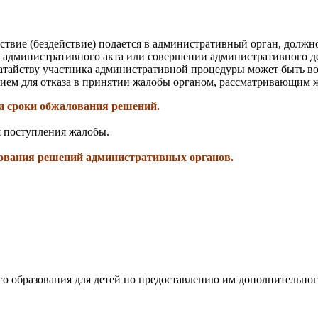
ствие (бездействие) подается в административный орган, долж
 административного акта или совершении административного де
датайству участника административной процедуры может быть в
ием для отказа в принятии жалобы органом, рассматривающим ж
и сроки обжалования решений.
я поступления жалобы.
лования решений административных органов.
о образования для детей по предоставлению им дополнительног