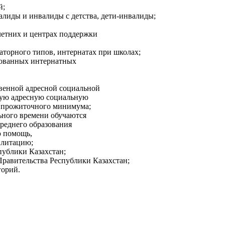
й;
алиды и инвалиды с детства, дети-инвалиды;
летних и центрах поддержки
аторного типов, интернатах при школах;
рованных интернатных
твенной адресной социальной
ную адресную социальную
ы прожиточного минимума;
льного времени обучаются
среднего образования
ю помощь,
илитацию;
публики Казахстан;
Правительства Республики Казахстан;
горий.