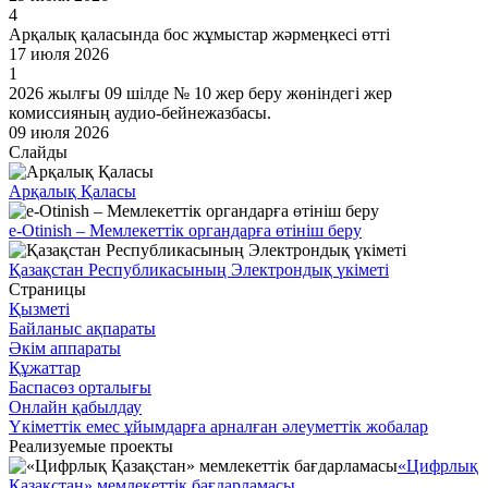
4
Арқалық қаласында бос жұмыстар жәрмеңкесі өтті
17 июля 2026
1
2026 жылғы 09 шілде № 10 жер беру жөніндегі жер
комиссияның аудио-бейнежазбасы.
09 июля 2026
Слайды
Арқалық Қаласы
e-Otinish – Мемлекеттік органдарға өтініш беру
Қазақстан Республикасының Электрондық үкіметі
Страницы
Қызметі
Байланыс ақпараты
Әкім аппараты
Құжаттар
Баспасөз орталығы
Онлайн қабылдау
Үкіметтік емес ұйымдарға арналған әлеуметтік жобалар
Реализуемые проекты
«Цифрлық
Қазақстан» мемлекеттік бағдарламасы