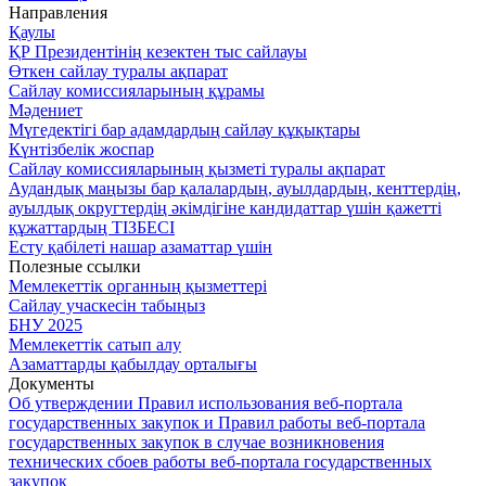
Направления
Қаулы
ҚР Президентінің кезектен тыс сайлауы
Өткен сайлау туралы ақпарат
Сайлау комиссияларының құрамы
Мәдениет
Мүгедектігі бар адамдардың сайлау құқықтары
Күнтізбелік жоспар
Сайлау комиссияларының қызметі туралы ақпарат
Аудандық маңызы бар қалалардың, ауылдардың, кенттердің,
ауылдық округтердің әкімдігіне кандидаттар үшін қажетті
құжаттардың ТІЗБЕСІ
Есту қабілеті нашар азаматтар үшін
Полезные ссылки
Мемлекеттік органның қызметтері
Сайлау учаскесін табыңыз
БНУ 2025
Мемлекеттік сатып алу
Азаматтарды қабылдау орталығы
Документы
Об утверждении Правил использования веб-портала
государственных закупок и Правил работы веб-портала
государственных закупок в случае возникновения
технических сбоев работы веб-портала государственных
закупок