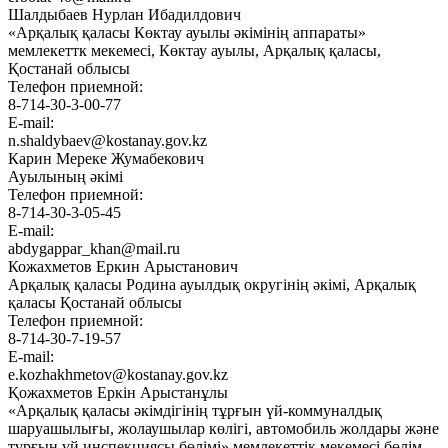
Шалдыбаев Нурлан Ибадилдович
«Арқалық қаласы Көктау ауылы әкімінің аппараты»
мемлекеттк мекемесі, Көктау ауылы, Арқалық қаласы,
Қостанай облысы
Телефон приемной:
8-714-30-3-00-77
E-mail:
n.shaldybaev@kostanay.gov.kz
Карин Мереке Жумабекович
Ауылының әкімі
Телефон приемной:
8-714-30-3-05-45
E-mail:
abdygappar_khan@mail.ru
Кожахметов Еркин Арыстанович
Арқалық қаласы Родина ауылдық округінің әкімі, Арқалық
қаласы Қостанай облысы
Телефон приемной:
8-714-30-7-19-57
E-mail:
e.kozhakhmetov@kostanay.gov.kz
Қожахметов Еркін Арыстанұлы
«Арқалық қаласы әкімдігінің тұрғын үй-коммуналдық
шаруашылығы, жолаушылар көлігі, автомобиль жолдары және
тұрғын үй инспекциясы бөлімі» мемлекеттік мекемесі бөлім