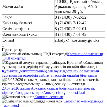
110300,
Қостанай облысы,
Арқалық қаласы, Абай
Мекен жайы
даңғылы 29 үй.
8 (71430) 7-02-32
Кеңсе
8 (71430) 7-12-42
Қабылдау бөлмесі
8 (71430) 7-02-01
Сенім телефоны
8 (71430) 7-01-42
Әдеп жөніндегі уәкіл
E-mail
arkalyk@kostanay.gov.kz
1
Пресс центр
Қостанай облысының
ТЖД ескертеді
Құрылтай депутаттарының сайлауы: Қостанай облысының
тұрғындары өздерінің сайлау учаскесін онлайн біле алады
23.07.2026 жылы Арқалық қаласы бойынша мемлекеттік
кірістер басқармасында «Ашық есік күні» өткізілді
Көшпелі семинар
Сыбайлас жемқорлыққа
- жол жоқ!