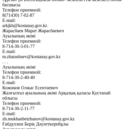
басшысы
Телефон приемной:
8(71430) 7-02-87
E-mail:
arkjkh@kostanay.gov.kz
Жарасбаев Марат Жарасбаевич
Ауылының әкімі
Телефон приемной:
8-714-30-3-01-77
E-mail:
m.zharasbaev@kostanay.gov.kz
. . .
Ауылының әкімі
Телефон приемной:
8-714-30-2-40-40
E-mail:
Кожиков Олжас Есентаевич
Жалғызтал ауылының әкімі Арқалық қаласы Қостанай
облысы
Телефон приемной:
8-714-30-2-11-77
E-mail:
zh.mukhanbetzhanov@kostanay.gov.kz
Ғабдуллин Берік Дәулеткерейұлы