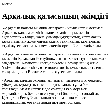
Меню
Арқалық қаласының әкімдігі
«Арқалық қаласы әкімінің аппараты» мемлекеттік мекемесі
Арқалық қаласы әкімінің және әкімдігінің қызметін
ақпараттық - талдау және ұйымдық-құқықтық, хаттамалық,
құжаттамалық және материалдық-техникалық қамтамасыз
етуді жүзеге асыратын мемлекеттік орган болып табылады.
«Арқалық қаласы әкімінің аппараты» мемлекеттік мекемесі өз
қызметін Қазақстан Республикасының Конституциясынажәне
заңдарына, Қазақстан Республикасы Президентінің және
Үкіметінің актілеріне, өзге нормативтік-құқықтық актілерге,
сондай-ақ, осы Ережеге сәйкес жүзеге асырады.
«Арқалық қаласы әкімінің аппараты» мемлекеттік мекемесі
ұйымдық-құқықтық нысанындағы заңды тұлға болып
табылады, мемлекеттік тілде өз атауы бар мөрі мен
мөртаңбалары, белгіленген үлгідегі бланкілері, сондай-ақ
Қазақстан Республикасының заңнамасына сәйкес
қазынашылық органдарында шоттары болады.