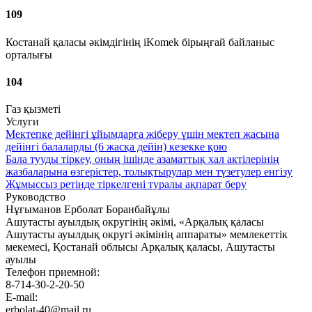
109
Костанай қаласы әкімдігінің iKomek бірыңғай байланыс
орталығы
104
Газ қызметі
Услуги
Мектепке дейінгі ұйымдарға жіберу үшін мектеп жасына
дейінгі балаларды (6 жасқа дейін) кезекке қою
Бала тууды тіркеу, оның ішінде азаматтық хал актілерінің
жазбаларына өзгерістер, толықтырулар мен түзетулер енгізу
Жұмыссыз ретінде тіркелгені туралы ақпарат беру
Руководство
Нұғыманов Ерболат Боранбайұлы
Ашутасты ауылдық округінің әкімі, «Арқалық қаласы
Ашутасты ауылдық округі әкімінің аппараты» мемлекеттік
мекемесі, Қостанай облысы Арқалық қаласы, Ашутасты
ауылы
Телефон приемной:
8-714-30-2-20-50
E-mail:
erbolat-40@mail.ru