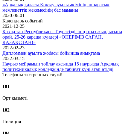
«Арқалық қаласы Көктау ауылы әкімінің аппараты»
мемлекеттік мекемесінің бас маманы
2020-06-01
Календарь событий
2021-12-25
Қазақстан Республикасы Тәуелсіздігінің отыз жылдығына
орай, 25-26 қараша күндері «ӨНЕРІМІЗ САҒАН,
ҚАЗАҚСТАН!»
2022-02-23
Дипломмен ауылға жобасы бойынша анықтама
2022-03-15
Наурыз мейрамын тойлау аясында 15 наурызда Арқалық
политехникалық колледжінде табиғат күні атап өтілді
Телефоны экстренных служб
101
Өрт қызметі
102
Полиция
104