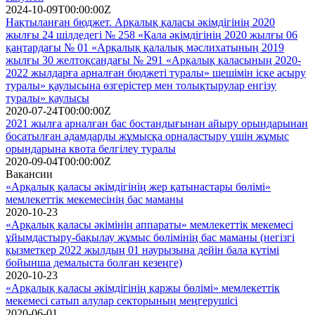
2024-10-09T00:00:00Z
Нақтыланған бюджет. Арқалық қаласы әкімдігінің 2020
жылғы 24 шілдедегі № 258 «Қала әкімдігінің 2020 жылғы 06
қаңтардағы № 01 «Арқалық қалалық мәслихатының 2019
жылғы 30 желтоқсандағы № 291 «Арқалық қаласының 2020-
2022 жылдарға арналған бюджеті туралы» шешімін іске асыру
туралы» қаулысына өзгерістер мен толықтырулар енгізу
туралы» қаулысы
2020-07-24T00:00:00Z
2021 жылға арналған бас бостандығынан айыру орындарынан
босатылған адамдарды жұмысқа орналастыру үшін жұмыс
орындарына квота белгілеу туралы
2020-09-04T00:00:00Z
Вакансии
«Арқалық қаласы әкімдігінің жер қатынастары бөлімі»
мемлекеттік мекемесінің бас маманы
2020-10-23
«Арқалық қаласы әкімінің аппараты» мемлекеттік мекемесі
ұйымдастыру-бақылау жұмыс бөлімінің бас маманы (негізгі
қызметкер 2022 жылдың 01 наурызына дейін бала күтімі
бойынша демалыста болған кезеңге)
2020-10-23
«Арқалық қаласы әкімдігінің қаржы бөлімі» мемлекеттік
мекемесі сатып алулар секторының меңгерушісі
2020-06-01