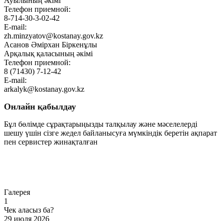
Ауылының әкімі
Телефон приемной:
8-714-30-3-02-42
E-mail:
zh.minzyatov@kostanay.gov.kz
Асанов Әмірхан Біркенұлы
Арқалық қаласының әкімі
Телефон приемной:
8 (71430) 7-12-42
E-mail:
arkalyk@kostanay.gov.kz
Онлайн қабылдау
Бұл бөлімде сұрақтарыңызды талқылау және мәселелерді
шешу үшін сізге жедел байланысуға мүмкіндік беретін ақпарат
пен сервистер жинақталған
Өту
Галерея
1
Чек аласыз ба?
29 июля 2026