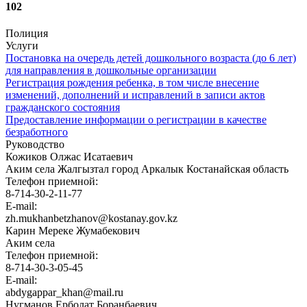
102
Полиция
Услуги
Постановка на очередь детей дошкольного возраста (до 6 лет)
для направления в дошкольные организации
Регистрация рождения ребенка, в том числе внесение
изменений, дополнений и исправлений в записи актов
гражданского состояния
Предоставление информации о регистрации в качестве
безработного
Руководство
Кожиков Олжас Исатаевич
Аким села Жалгызтал город Аркалык Костанайская область
Телефон приемной:
8-714-30-2-11-77
E-mail:
zh.mukhanbetzhanov@kostanay.gov.kz
Карин Мереке Жумабекович
Аким села
Телефон приемной:
8-714-30-3-05-45
E-mail:
abdygappar_khan@mail.ru
Нугманов Ерболат Боранбаевич