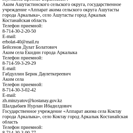
Аким Ашутастинского сельского округа, государственное
учреждение «Аппарат акима сельского округа Ашутасты
города Аркалыка», село Ашутасты город Аркалык
Костанайская область
Телефон приемной:
8-714-30-2-20-50
E-mail:
erbolat-40@mail.ru
Бейсенов Дулат Болатович
Аким села Екидин города Аркалыка
Телефон приемной:
8-714-59-3-29-29
E-mail:
Габдуллин Берик Даулеткереевич
Аким села
Телефон приемной:
8-714-30-3-02-42
E-mail:
zh.minzyatov@kostanay.gov.kz
Шалдыбаев Нурлан Ибадилдович
Государственное учреждение «Аппарат акима села Коктау
города Аркалыка», село Коктау город Аркалык Костанайская
область
Телефон приемной:
8-714-30-3-00-77