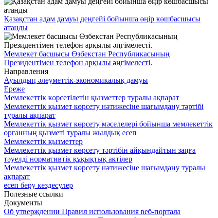
Қазақстан адам дамуы деңгейі бойынша өңір көшбасшысы
атанды
Мемлекет басшысы Өзбекстан Республикасының
Президентімен телефон арқылы әңгімелесті.
Направления
Ауылдың әлеуметтік-экономикалық дамуы
Ереже
Мемлекеттік көрсетілетін қызметтер туралы ақпарат
Мемлекеттік қызмет көрсету нәтижесіне шағымдану тәртібі
туралы ақпарат
Мемлекеттік қызмет көрсету мәселелері бойынша мемлекеттік
органның қызметі туралы жылдық есеп
Мемлекеттік қызметтер
Мемлекеттік қызмет көрсету тәртібін айқындайтын заңға
тәуелді нормативтік құқықтық актілер
Мемлекеттік қызмет көрсету нәтижесіне шағымдану туралы
ақпарат
есеп беру кездесулер
Полезные ссылки
Документы
Об утверждении Правил использования веб-портала