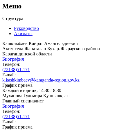
Меню
Структура
Руководство
Акиматы
Кашкимбаев Кайрат Амангельдиевич
Аким села Жанаталап Бухар-Жырауского района
Карагандинской области
Биография
Телефон:
(72138)51-171
E-mail:
k.kashkimbaev@karaganda-region.gov.kz
График приема
Каждый вторник, 14:30-18:30
Муханова Гульмира Қуанышқызы
Главный специалист
Биография
Телефон:
(72138)51-171
E-mail:
График приема