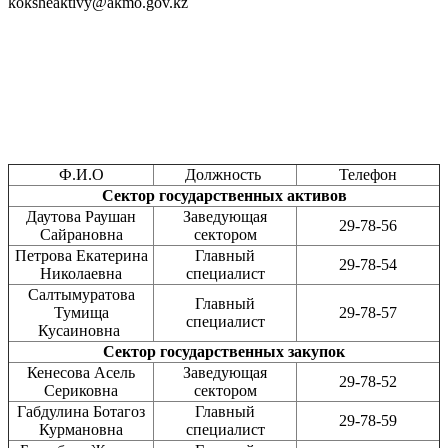
koksheaktivy@akmo.gov.kz
Ф.И.О
Должность
Телефон
Сектор государственных активов
Даутова Раушан
Заведующая
29-78-56
Сайрановна
сектором
Петрова Екатерина
Главный
29-78-54
Николаевна
специалист
Салтымуратова
Главный
Тумища
29-78-57
специалист
Кусаиновна
Сектор государственных закупок
Кенесова Асель
Заведующая
29-78-52
Сериковна
сектором
Габдулина Ботагоз
Главный
29-78-59
Курмановна
специалист