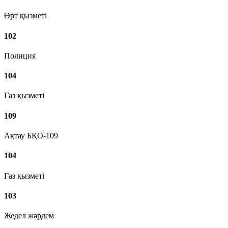
Өрт қызметі
102
Полиция
104
Газ қызметі
109
Ақтау БҚО-109
104
Газ қызметі
103
Жедел жәрдем