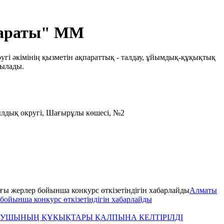
параты" ММ
гі әкімінің қызметін ақпараттық - талдау, ұйымдық-құқықтық
былады.
ылдық округі, Шағырұлы көшесі, №2
Алматы
бойынша конкурс өткізетіндігін хабарлайды
УШЫНЫҢ ҚҰҚЫҚТАРЫ ҚАЛПЫНА КЕЛТІРІЛДІ