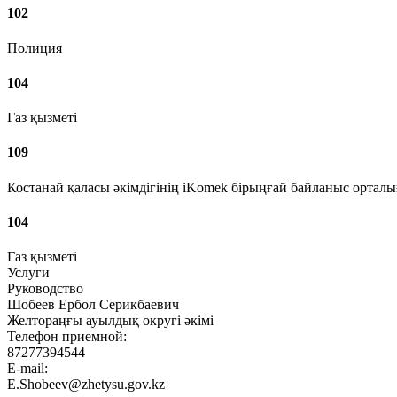
102
Полиция
104
Газ қызметі
109
Костанай қаласы әкімдігінің iKomek бірыңғай байланыс ортал
104
Газ қызметі
Услуги
Руководство
Шобеев Ербол Серикбаевич
Желтораңғы ауылдық округі әкімі
Телефон приемной:
87277394544
E-mail:
E.Shobeev@zhetysu.gov.kz