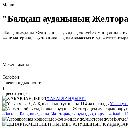
Меню
"Балқаш ауданының Желтора
«Балқаш ауданы Желтораңғы ауылдық округі әкімінің аппараты
және материалдық- техникалық қамтамассыз етуді жүзеге асы
Мекен- жайы
Телефон
Электрондық пошта
1
Пресс центр
ХАБАРЛАНДЫРУ!
Ұлы тұлғ
облысы, Балқаш ауданы, Желтораңғы ауылдық округі әкімдігі 