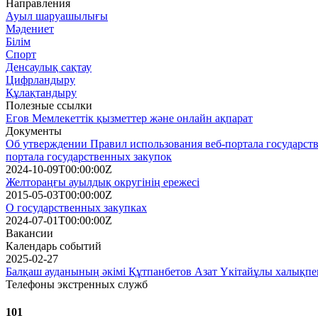
Направления
Ауыл шаруашылығы
Мәдениет
Білім
Спорт
Денсаулық сақтау
Цифрландыру
Құлақтандыру
Полезные ссылки
Егов Мемлекеттік қызметтер және онлайн ақпарат
Документы
Об утверждении Правил использования веб-портала государств
портала государственных закупок
2024-10-09T00:00:00Z
Желтораңғы ауылдық округінің ережесі
2015-05-03T00:00:00Z
О государственных закупках
2024-07-01T00:00:00Z
Вакансии
Календарь событий
2025-02-27
Балқаш ауданының әкімі Құтпанбетов Азат Үкітайұлы халықпен 
Телефоны экстренных служб
101