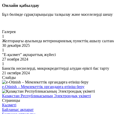
Онлайн қабылдау
Бұл бөлімде сұрақтарыңызды талқылау және мәселелерді шешу ү
Өту
Галерея
1
Желтораңғы ауылында ветеринариялық пункттің ашылу салтана
30 декабря 2025
1
"Е-қызмет" ақпараттық жүйесі
27 ноября 2024
1
Банктік несиелерді, микрокредиттерді алудан ерікті бас тарту
21 октября 2024
Слайды
e-Otinish – Мемлекеттік органдарға өтініш беру
Қазақстан Республикасының Электрондық үкіметі
Страницы
Қызметі
Байланыс ақпарат