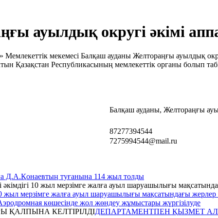
ңғы ауылдық округі әкімі ап
» Мемлекеттік мекемесі Балқаш ауданы Желтораңғы ауылдық окру
ратын Қазақстан Республикасының мемлекеттік органы болып та
Балқаш ауданы, Желтораңғы ау
87277394544
7275994544@mail.ru
а Д.А.Қонаевтың туғанына 114 жыл толды
10 жыл мерзімге жалға ауыл шаруашылығы мақсатындағы жерлер 
Аэродромная көшесінде жол жөндеу жұмыстары жүргізілуде
ДЕПАРТАМЕНТПЕН ҚЫЗМЕТ АЛ