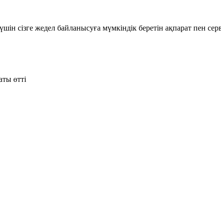
шін сізге жедел байланысуға мүмкіндік беретін ақпарат пен се
ты өтті