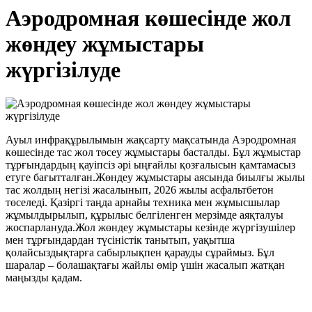
Аэродромная көшесінде жол
жөндеу жұмыстары
жүргізілуде
Ауыл инфрақұрылымын жақсарту мақсатында Аэродромная
көшесінде тас жол төсеу жұмыстары басталды. Бұл жұмыстар
тұрғындардың қауіпсіз әрі ыңғайлы қозғалысын қамтамасыз
етуге бағытталған.Жөндеу жұмыстары аясында биылғы жылы
тас жолдың негізі жасалынып, 2026 жылы асфальтбетон
төселеді. Қазіргі таңда арнайы техника мен жұмысшылар
жұмылдырылып, құрылыс белгіленген мерзімде аяқталуы
жоспарлануда.Жол жөндеу жұмыстары кезінде жүргізушілер
мен тұрғындардан түсіністік танытып, уақытша
қолайсыздықтарға сабырлықпен қарауды сұраймыз. Бұл
шаралар – болашақтағы жайлы өмір үшін жасалып жатқан
маңызды қадам.