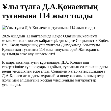
Ұлы тұлға Д.А.Қонаевтың
туғанына 114 жыл толды
2026 жылдың 12 қаңтарында Кеңес Одағының көрнекті
мемлекет және қоғам қайраткері, үш мәрте Социалистік Еңбек
Ері, Қазақ халқының ұлы тұлғасы Дінмұхамед Ахметұлы
Қонаевтың туғанына 114 жыл толуына орай Желтораңғы
ауылында еске алу шарасы өтті.
Іс-шара аясында ауыл тұрғындары Д.А. Қонаевтың
ескерткішіне гүл шоқтарын қойып, тұлғаның ел тарихындағы
рөлін үнсіздікпен еске алды. Сонымен қатар қатысушыларға
Д.А.Қонаев атындағы мұражайға шолу жасалып, оның өмір
жолы мен ел дамуына қосқан үлесі жайлы мағлұматтар
ұсынылды.