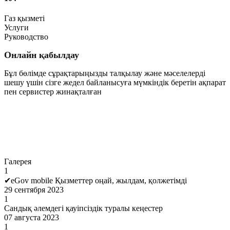
Газ қызметі
Услуги
Руководство
Онлайн қабылдау
Бұл бөлімде сұрақтарыңызды талқылау және мәселелерді
шешу үшін сізге жедел байланысуға мүмкіндік беретін ақпарат
пен сервистер жинақталған
Өту
Галерея
1
✔eGov mobile Қызметтер оңай, жылдам, қолжетімді
29 сентября 2023
1
Сандық әлемдегі қауіпсіздік туралы кеңестер
07 августа 2023
1