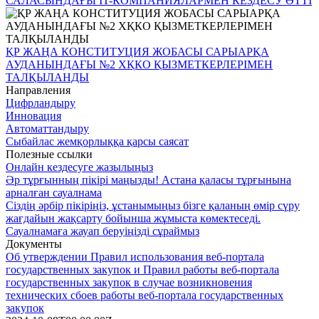
САЛАСЫНДАҒЫ IT-КОМПАНИЯЛАРМЕН КЕЗДЕСУ ӨТТІ
ҚР ЖАҢА КОНСТИТУЦИЯ ЖОБАСЫ САРЫАРҚА
АУДАНЫНДАҒЫ №2 ХҚКО ҚЫЗМЕТКЕРЛЕРІМЕН
ТАЛҚЫЛАНДЫ
Направления
Цифрландыру
Инновация
Автоматтандыру
Сыбайлас жемқорлыққа қарсы саясат
Полезные ссылки
Онлайн кездесуге жазылыңыз
Әр тұрғынның пікірі маңызды! Астана қаласы тұрғынына
арналған сауалнама
Сіздің әрбір пікіріңіз, ұстанымыңыз бізге қаланың өмір сүру
жағдайын жақсарту бойынша жұмыста көмектеседі.
Сауалнамаға жауап беруіңізді сұраймыз
Документы
Об утверждении Правил использования веб-портала
государственных закупок и Правил работы веб-портала
государственных закупок в случае возникновения
технических сбоев работы веб-портала государственных
закупок