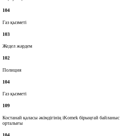
104
Газ қызметі
103
Жедел жәрдем
102
Полиция
104
Газ қызметі
109
Костанай қаласы әкімдігінің iKomek бірыңғай байланыс
орталығы
104