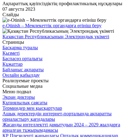
Ақпараттық қауіпсіздіктің профилактикалық нұсқаулары
07 августа 2023
Слайды
e-Otinish – Мемлекеттік органдарға өтініш беру
Қазақстан Республикасының Электрондық үкіметі
Страницы
Басқарма туралы
Қызметі
Баспасөз орталығы
Құжаттар
Байланыс ақпараты
Онлайн қабылдау
Реализуемые проекты
Социальные медиа
Меню подвал
Экран дикторы
Құпиялылық саясаты
Терминдер мен қысқартулар
Ашық деректердің интернет-порталында ақпаратты
орналастыру қағидалары
Жасанды интеллектті дамытудың 2024 – 2029 жылдарға
арналған тұжырымдамасы
ҚР Президенті жанындағы Орталық коммуникациялар