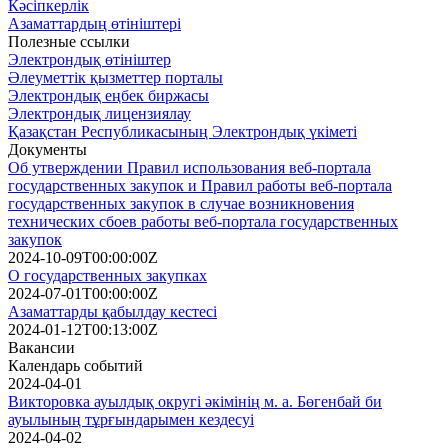
Кәсіпкерлік
Азаматтардың өтініштері
Полезные ссылки
Электрондық өтініштер
Әлеуметтік қызметтер порталы
Электрондық еңбек биржасы
Электрондық лицензиялау
Қазақстан Республикасының Электрондық үкіметі
Документы
Об утверждении Правил использования веб-портала
государственных закупок и Правил работы веб-портала
государственных закупок в случае возникновения
технических сбоев работы веб-портала государственных
закупок
2024-10-09T00:00:00Z
О государственных закупках
2024-07-01T00:00:00Z
Азаматтарды қабылдау кестесі
2024-01-12T00:13:00Z
Вакансии
Календарь событий
2024-04-01
Викторовка ауылдық округі әкімінің м. а. Бөгенбай би
ауылының тұрғындарымен кездесуі
2024-04-02