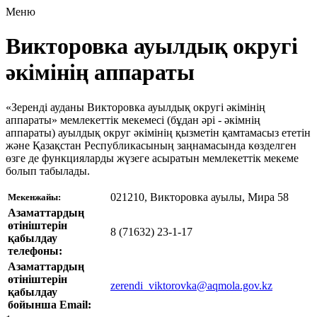
Меню
Викторовка ауылдық округі
әкімінің аппараты
«Зеренді ауданы Викторовка ауылдық округі әкімінің
аппараты» мемлекеттік мекемесі (бұдан әрі - әкімнің
аппараты) ауылдық округ әкімінің қызметін қамтамасыз ететін
және Қазақстан Республикасының заңнамасында көзделген
өзге де функцияларды жүзеге асыратын мемлекеттік мекеме
болып табылады.
021210, Викторовка ауылы, Мира 58
Мекенжайы:
Азаматтардың
өтініштерін
8 (71632) 23-1-17
қабылдау
телефоны:
Азаматтардың
өтініштерін
zerendi_viktorovka@aqmola.gov.kz
қабылдау
бойынша Email: