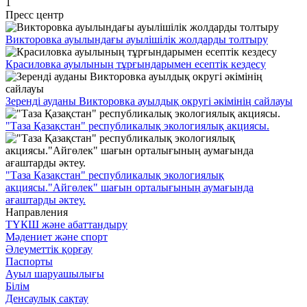
1
Пресс центр
Викторовка ауылындағы ауылішілік жолдарды толтыру
Красиловка ауылының тұрғындарымен есептік кездесу
Зеренді ауданы Викторовка ауылдық округі әкімінің сайлауы
"Таза Қазақстан" республикалық экологиялық акциясы.
"Таза Қазақстан" республикалық экологиялық
акциясы."Айгөлек" шағын орталығының аумағында
ағаштарды әктеу.
Направления
ТҮКШ және абаттандыру
Мәдениет және спорт
Әлеуметтік қорғау
Паспорты
Ауыл шаруашылығы
Білім
Денсаулық сақтау