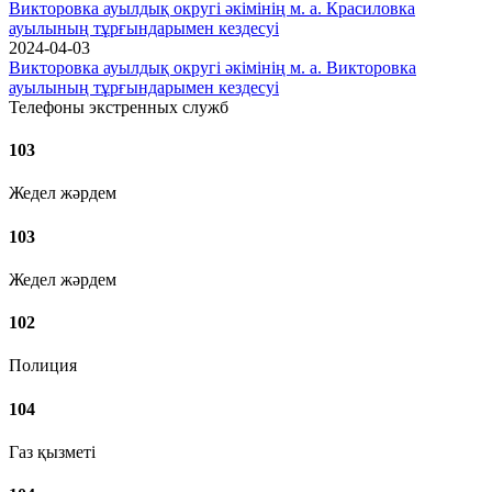
Викторовка ауылдық округі әкімінің м. а. Красиловка
ауылының тұрғындарымен кездесуі
2024-04-03
Викторовка ауылдық округі әкімінің м. а. Викторовка
ауылының тұрғындарымен кездесуі
Телефоны экстренных служб
103
Жедел жәрдем
103
Жедел жәрдем
102
Полиция
104
Газ қызметі