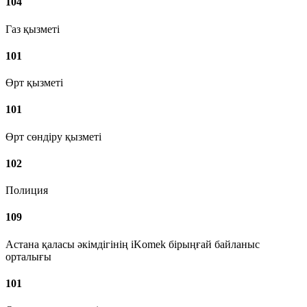
104
Газ қызметі
101
Өрт қызметі
101
Өрт сөндіру қызметі
102
Полиция
109
Астана қаласы әкімдігінің iKomek бірыңғай байланыс
орталығы
101