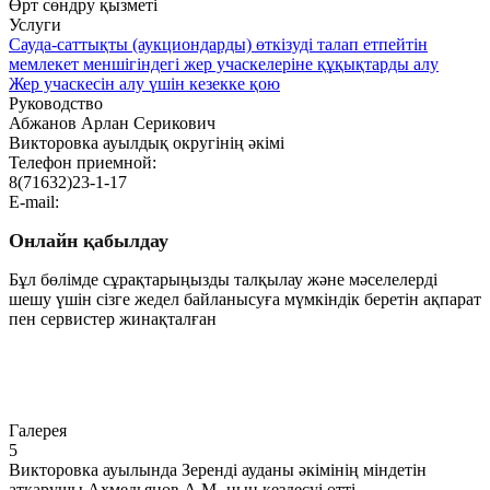
Өрт сөндру қызметі
Услуги
Сауда-саттықты (аукциондарды) өткізуді талап етпейтін
мемлекет меншігіндегі жер учаскелеріне құқықтарды алу
Жер учаскесін алу үшін кезекке қою
Руководство
Абжанов Арлан Серикович
Викторовка ауылдық округінің әкімі
Телефон приемной:
8(71632)23-1-17
E-mail:
Онлайн қабылдау
Бұл бөлімде сұрақтарыңызды талқылау және мәселелерді
шешу үшін сізге жедел байланысуға мүмкіндік беретін ақпарат
пен сервистер жинақталған
Өту
Галерея
5
Викторовка ауылында Зеренді ауданы әкімінің міндетін
атқарушы Ахмедьянов А.М.-ның кездесуі өтті.