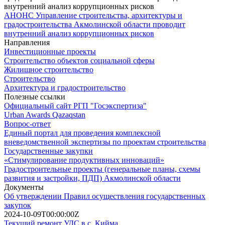
АНОНС Управление строительства, архитектуры и
градостроительства Акмолинской области проводит
внутренний анализ коррупционных рисков
Направления
Инвестиционные проекты
Строительство объектов социальной сферы
Жилищное строительство
Строительство
Архитектура и градостроительство
Полезные ссылки
Официальный сайт РГП "Госэкспертиза"
Urban Awards Qazaqstan
Вопрос-ответ
Единый портал для проведения комплексной
вневедомственной экспертизы по проектам строительства
Государственные закупки
«Стимулирование продуктивных инноваций»
Градостроительные проекты (генеральные планы, схемы
развития и застройки, ПДП) Акмолинской области
Документы
Об утверждении Правил осуществления государственных
закупок
2024-10-09T00:00:00Z
Текущий ремонт УДС в с. Кийма