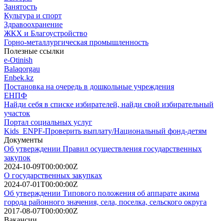
Занятость
Культура и спорт
Здравоохранение
ЖКХ и Благоустройство
Горно-металлургическая промышленность
Полезные ссылки
e-Otinish
Balaqorgau
Enbek.kz
Постановка на очередь в дошкольные учреждения
ЕНПФ
Найди себя в списке избирателей, найди свой избирательный
участок
Портал социальных услуг
Kids_ENPF-Проверить выплату/Национальный фонд-детям
Документы
Об утверждении Правил осуществления государственных
закупок
2024-10-09T00:00:00Z
О государственных закупках
2024-07-01T00:00:00Z
Об утверждении Типового положения об аппарате акима
города районного значения, села, поселка, сельского округа
2017-08-07T00:00:00Z
Вакансии