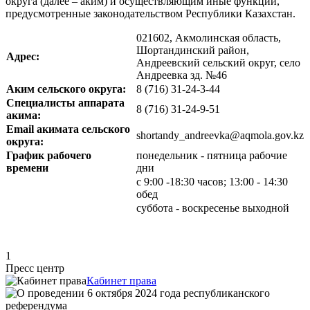
округа (далее – аким) и осуществляющим иные функции,
предусмотренные законодательством Республики Казахстан.
021602, Акмолинская область,
Шортандинский район,
Адрес:
Андреевский сельский округ, село
Андреевка зд. №46
Аким сельского округа:
8 (716) 31-24-3-44
Специалисты аппарата
8 (716) 31-24-9-51
акима:
Email акимата сельского
shortandy_andreevka@aqmola.gov.kz
округа:
График рабочего
понедельник - пятница рабочие
времени
дни
с 9:00 -18:30 часов; 13:00 - 14:30
обед
суббота - воскресенье выходной
1
Пресс центр
Кабинет права