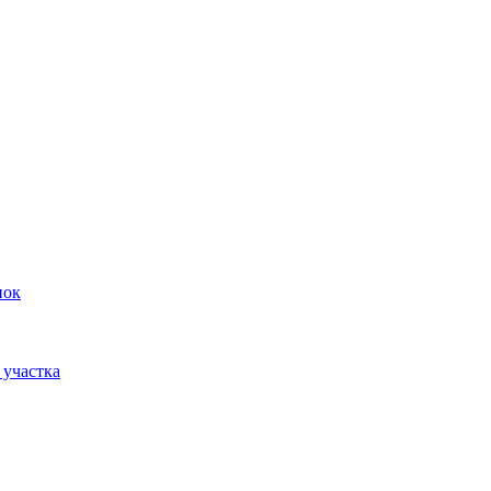
пок
 участка