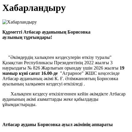
Хабарландыру
Құрметті Атбасар ауданының
Борисовка
аулының тұрғындары!
"Әкімдердің халықпен кездесулерін өткізу туралы"
Қазақстан Республикасы Президентінің 2022 жылғы 3
наурыздағы № 826 Жарлығын орындау үшін 2026 жылғы
1
9
мамыр күні сағат 1
6
.00-де
"Аграрное" ЖШС кеңсесінде
Атбасар ауданының әкімі К. Ғ. Әлімжановтың Борисовка
ауылының халқымен кездесуі өткізіледі .
Халықпен кездесу өткізілгеннен кейін әкімдікте Атбасар
ауданының әкімі азаматтарды жеке қабылдауды
ұйымдастырады.
Атбасар ауданы
Борисовка
ауыл әкімінің аппараты