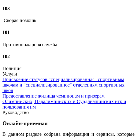
103
Скорая помошь
101
Противопожарная служба
102
Полиция
Услуги
Присвоение статусов "специализированная" спортивным
школам и "специализированное" отделениям спортивных
школ
Предоставление жилища чемпионам и призерам
Олимпийских, Паралимпийских и Сурдлимпийских игр и
пользования им
Руководство
Онлайн-приемная
В данном разделе собрана информация и сервисы, которые