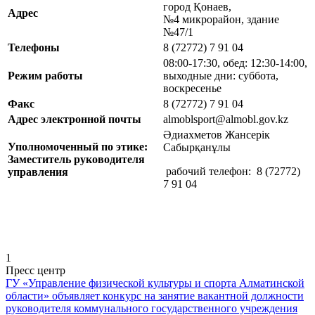
город Қонаев,
Адрес
№4 микрорайон, здание
№47/1
Телефоны
8 (72772) 7 91 04
08:00-17:30, обед: 12:30-14:00,
Режим работы
выходные дни: суббота,
воскресенье
Факс
8 (72772) 7 91 04
Адрес электронной почты
almoblsport@almobl.gov.kz
Әдиахметов Жансерік
Уполномоченный по этике:
Сабырқанұлы
Заместитель руководителя
рабочий телефон: 8 (72772)
управления
7 91 04
1
Пресс центр
ГУ «Управление физической культуры и спорта Алматинской
области» объявляет конкурс на занятие вакантной должности
руководителя коммунального государственного учреждения