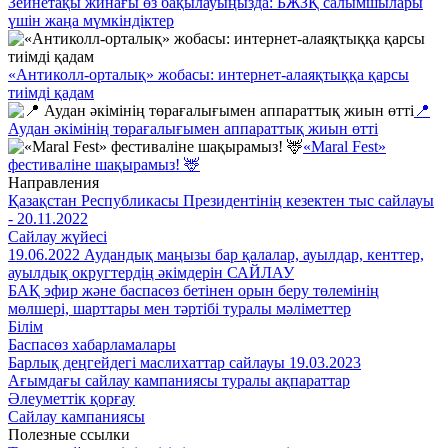
Зейнетақы жинағы өз бақылауыңызда: БЖЗҚ салымшылары
үшін жаңа мүмкіндіктер
«Антиколл-орталық» жобасы: интернет-алаяқтыққа қарсы
тиімді қадам
📍
Аудан әкімінің төрағалығымен аппараттық жиын өтті
«Maral Fest»
фестиваліне шақырамыз! 🦌
Направления
Қазақстан Республикасы Президентінің кезектен тыс сайлауы
- 20.11.2022
Сайлау жүйесі
19.06.2022 Аудандық маңызы бар қалалар, ауылдар, кенттер,
ауылдық округтердің әкімдерін САЙЛАУ
БАҚ эфир және баспасөз бетінен орын беру төлемінің
мөлшері, шарттары мен тәртібі туралы мәліметтер
Білім
Баспасөз хабарламалары
Барлық деңгейдегі маслихаттар сайлауы 19.03.2023
Ағымдағы сайлау кампаниясы туралы ақпараттар
Әлеуметтік қорғау
Сайлау кампаниясы
Полезные ссылки