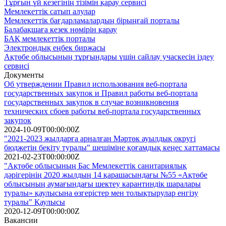
Тұрғын үй кезегінің тізімін қарау сервисі
Мемлекеттік сатып алулар
Мемлекеттік бағдарламалардың бірыңғай порталы
Балабақшаға кезек нөмірін қарау
БАҚ мемлекеттік порталы
Электрондық еңбек биржасы
Ақтөбе облысының тұрғындары үшін сайлау учаскесін іздеу
сервисі
Документы
Об утверждении Правил использования веб-портала
государственных закупок и Правил работы веб-портала
государственных закупок в случае возникновения
технических сбоев работы веб-портала государственных
закупок
2024-10-09T00:00:00Z
"2021-2023 жылдарға арналған Мәртөк ауылдық округі
бюджетін бекіту туралы" шешіміне қоғамдық кеңес хаттамасы
2021-02-23T00:00:00Z
"Ақтөбе облысының Бас Мемлекеттік санитариялық
дәрігерінің 2020 жылдың 14 қарашасындағы №55 «Ақтөбе
облысының аумағындағы шектеу карантиндік шаралары
туралы» қаулысына өзгерістер мен толықтырулар енгізу
туралы" Қаулысы
2020-12-09T00:00:00Z
Вакансии