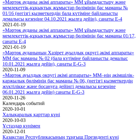
«Мәртөк ауданы әкімі аппараты» ММ ұйымдастыру және
мемлекеттік-құқықтық жұмыстар бөлімінің бас маманы №
01/16 (негізгі қызметкердің бала күтіміне байланысты
демалысы кезеңіне 04.10.2021 жылға дейін), санаты Е-4
2021-01-19
«Мәртөк ауданы әкімі аппараты» ММ ұйымдастыру және
мемлекеттік-құқықтық жұмыстар бөлімінің бас маманы 01/17,
санаты Е-4
2021-01-19
«Мәртөк ауданының Хазірет ауылдық округі әкімі аппараты»
ММ бас маманы № 02 (бала күтіміне байланысты демалыс
10.01.2021 жылға дейін), санаты E-G-3
2020-11-09
«Мәртөк ауылдық округі әкімі аппараты» ММ–нің әкімшілік-
қаржылық бөлімінің бас маманы № 06, (негізгі қызметкердің
жүктілікке және босануға дейінгі демалысы кезеңіне
06.01.2021 жылға дейін) санаты Е-G-3
2020-11-26
Календарь событий
2020-10-01
Халықаралық қарттар күні
2020-10-03
Ұстаздар күнімен
2020-12-01
Қазақстан Республикасының тұңғыш Президенті күні