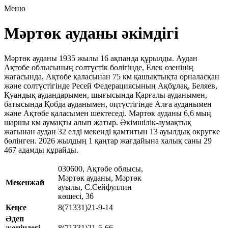
Меню
Мәртөк ауданы әкімдігі
Мәртөк
ауданы
1935
жылы
16
ақпанда
құрылды
.
Аудан
Ақтөбе
облысының
солтүстік
бөлігінде
,
Елек
өзенінің
жағасында
, Ақтөбе қаласынан
75
км
қашықтықта
орналасқан
және солтүстігінде Ресей
Федерациясының
Ақбұлақ
,
Беляев
,
Қуандық
аудандарымен
,
шығысында
Қарғалы
ауданымен
,
батысында
Қобда
ауданымен
,
оңтүстігінде
Алға
ауданымен
және
Ақтөбе
қаласымен
шектеседі
.
Мәртөк
ауданы
6,6
мың
шаршы
км
аумақты алып жатыр.
Әкімшілік
-
аумақтық
жағынан
аудан
32
елді
мекенді
қамтитын
13
ауылдық
округке
бөлінген
. 2026 жылдың 1 қаңтар жағдайына
халық
саны
29
467
адамды
құрайды
.
030600, Ақтөбе облысы,
Мәртөк ауданы, Мәртөк
Мекенжай
ауылы, С.Сейфуллин
көшесі, 36
Кеңсе
8(71331)21-9-14
Әдеп
жөніндегі
8(71331)21-5-66