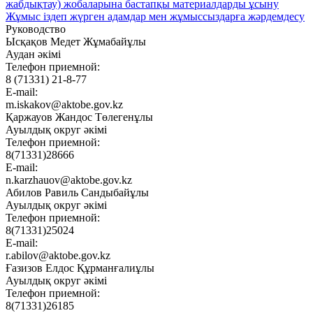
жабдықтау) жобаларына бастапқы материалдарды ұсыну
Жұмыс іздеп жүрген адамдар мен жұмыссыздарға жәрдемдесу
Руководство
Ысқақов Медет Жұмабайұлы
Аудан әкімі
Телефон приемной:
8 (71331) 21-8-77
E-mail:
m.iskakov@aktobe.gov.kz
Қаржауов Жандос Төлегенұлы
Ауылдық округ әкімі
Телефон приемной:
8(71331)28666
E-mail:
n.karzhauov@aktobe.gov.kz
Абилов Равиль Сандыбайұлы
Ауылдық округ әкімі
Телефон приемной:
8(71331)25024
E-mail:
r.abilov@aktobe.gov.kz
Ғазизов Елдос Құрманғалиұлы
Ауылдық округ әкімі
Телефон приемной:
8(71331)26185