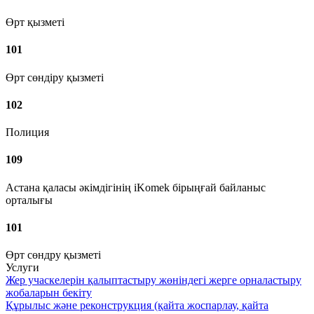
Өрт қызметі
101
Өрт сөндіру қызметі
102
Полиция
109
Астана қаласы әкімдігінің iKomek бірыңғай байланыс
орталығы
101
Өрт сөндру қызметі
Услуги
Жер учаскелерін қалыптастыру жөніндегі жерге орналастыру
жобаларын бекіту
Құрылыс және реконструкция (қайта жоспарлау, қайта