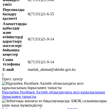
уәкіл
Персоналды
басқару
8(71331)21-6-55
қызметі
Азаматтарды
қабылдау
және
өтініштерді
8(71331)21-9-14
қарастыру
мәселелері
бойынша
кеңестер
Сен
ім
8(71331)21-9-14
телефоны
E-mail
martuk_akimat@aktobe.gov.kz
1
Пресс центр
Нұрлыбек Нәлібаев Ақтөбе облысындағы жол құрылысының
барысымен танысты