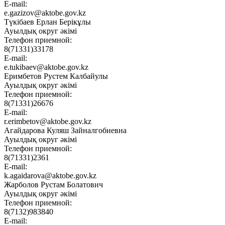
E-mail:
e.gazizov@aktobe.gov.kz
Түкібаев Ерлан Берікұлы
Ауылдық округ әкімі
Телефон приемной:
8(71331)33178
E-mail:
e.tukibaev@aktobe.gov.kz
Еримбетов Рустем Калбайулы
Ауылдық округ әкімі
Телефон приемной:
8(71331)26676
E-mail:
r.erimbetov@aktobe.gov.kz
Агайдарова Куляш Зайналгобиевна
Ауылдық округ әкімі
Телефон приемной:
8(71331)2361
E-mail:
k.agaidarova@aktobe.gov.kz
Жарболов Рустам Болатович
Ауылдық округ әкімі
Телефон приемной:
8(7132)983840
E-mail: