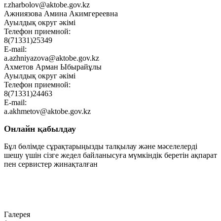
r.zharbolov@aktobe.gov.kz
Ажниязова Амина Акимгереевна
Ауылдық округ әкімі
Телефон приемной:
8(71331)25349
E-mail:
a.azhniyazova@aktobe.gov.kz
Ахметов Арман Ыбырайұлы
Ауылдық округ әкімі
Телефон приемной:
8(71331)24463
E-mail:
a.akhmetov@aktobe.gov.kz
Онлайн қабылдау
Бұл бөлімде сұрақтарыңызды талқылау және мәселелерді
шешу үшін сізге жедел байланысуға мүмкіндік беретін ақпарат
пен сервистер жинақталған
Өту
Галерея