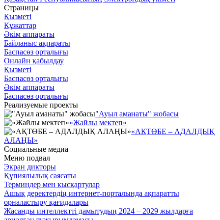
Страницы
Қызметі
Құжаттар
Әкім аппараты
Байланыс ақпараты
Баспасөз орталығы
Онлайн қабылдау
Қызметі
Баспасөз орталығы
Әкім аппараты
Баспасөз орталығы
Реализуемые проекты
"Ауыл аманаты" жобасы
«Жайлы мектеп»
«АҚТӨБЕ – АДАЛДЫҚ
АЛАҢЫ»
Социальные медиа
Меню подвал
Экран дикторы
Құпиялылық саясаты
Терминдер мен қысқартулар
Ашық деректердің интернет-порталында ақпаратты
орналастыру қағидалары
Жасанды интеллектті дамытудың 2024 – 2029 жылдарға
арналған тұжырымдамасы