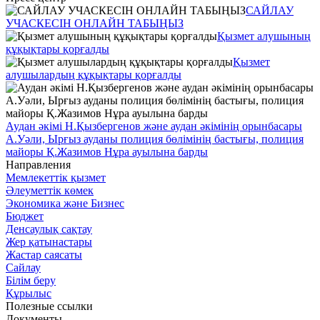
САЙЛАУ
УЧАСКЕСІН ОНЛАЙН ТАБЫҢЫЗ
Қызмет алушының
құқықтары қорғалды
Қызмет
алушылардың құқықтары қорғалды
Аудан әкімі Н.Қызбергенов және аудан әкімінің орынбасары
А.Уәли, Ырғыз ауданы полиция бөлімінің бастығы, полиция
майоры Қ.Жазимов Нұра ауылына барды
Направления
Мемлекеттік қызмет
Әлеуметтік көмек
Экономика және Бизнес
Бюджет
Денсаулық сақтау
Жер қатынастары
Жастар саясаты
Сайлау
Білім беру
Құрылыс
Полезные ссылки
Документы