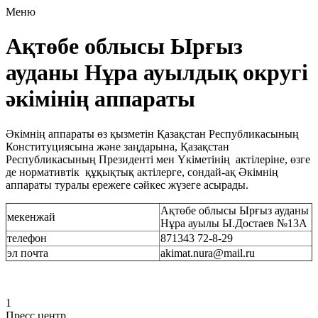
Меню
Ақтөбе облысы Ырғыз
ауданы Нұра ауылдық округі
әкімінің аппараты
Әкімнің аппараты өз қызметін Қазақстан Республикасының
Конституциясына және заңдарына, Қазақстан
Республикасының Президенті мен Үкіметінің актілеріне, өзге
де нормативтік құқықтық актілерге, сондай-ақ Әкімнің
аппараты туралы ережеге сәйкес жүзеге асырады.
Ақтөбе облысы Ырғыз ауданы
мекенжай
Нұра ауылы Ы.Достаев №13А
телефон
871343 72-8-29
эл почта
akimat.nura@mail.ru
1
Пресс центр