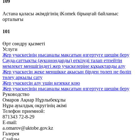
109
Астана қаласы әкімдігінің iKomek бірыңғай байланыс
орталығы
101
Өрт сөндру қызметі
Услуги
Жер учаскесінің нысаналы мақсатын өзгертуге шешім беру
Сауда-саттықты (аукциондарды) өткізуді талап етпейтін
мемлекет меншігіндегі жер учаскелеріне құқықтарды алу
Жер учаскесін жеке меншікке ақысын бірден төлеп не бөліп
төлеу арқылы сату
Жер учаскесін алу үшін кезекке қою
Жер учаскесінің нысаналы мақсатын өзгертуге шешім беру
Руководство
Омаров Ақнар Нұрлыбекұлы
Нұра ауылдық округінің әкімі
Телефон приемной:
871343 72-8-29
E-mail:
a.omarov@aktobe.gov.kz
Галерея
Слайды