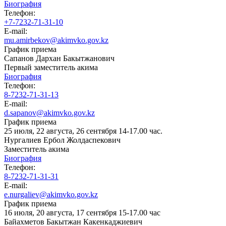
Биография
Телефон:
+7-7232-71-31-10
E-mail:
mu.amirbekov@akimvko.gov.kz
График приема
Сапанов Дархан Бакытжанович
Первый заместитель акима
Биография
Телефон:
8-7232-71-31-13
E-mail:
d.sapanov@akimvko.gov.kz
График приема
25 июля, 22 августа, 26 сентября 14-17.00 час.
Нургалиев Ербол Жолдаспекович
Заместитель акима
Биография
Телефон:
8-7232-71-31-31
E-mail:
e.nurgaliev@akimvko.gov.kz
График приема
16 июля, 20 августа, 17 сентября 15-17.00 час
Байахметов Бакытжан Какенкаджиевич