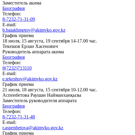
Заместитель акима
Биография
Телефон:
8-7232-71-31-09
E-mail:
b.baiakhmetov@akimvko.gov.kz
График приема
18 июля, 15 августа, 19 сентября 14-17.00 час.
Текешов Ерлан Хасенович
Руководитель аппарата акима
Биография
Телефон:
8(7232)713110
E-mail:
e.tekeshov@akimvko.gov.kz
График приема
21 июля, 18 августа, 15 сентября 10-12.00 час.
Аспенбетова Раушан Найманханқызы
Заместитель руководителя аппарата
Биография
Телефон:
8-7232-71-31-48
E-mail:
r.aspenbetova@akimvko.gov.kz
График приема