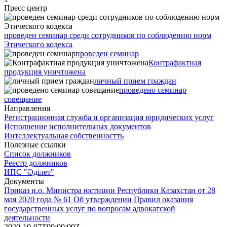
Пресс центр
проведен семинар среди сотрудников по соблюдению норм
Этического кодекса
проведен семинар
Контрафактная
продукция уничтожена
личный прием граждан
проведено семинар
совещание
Направления
Регистрационная служба и организация юридических услуг
Исполнение исполнительных документов
Интеллектуальная собственностть
Полезные ссылки
Список должников
Реестр должников
ИПС "Әділет"
Документы
Приказ и.о. Министра юстиции Республики Казахстан от 28
мая 2020 года № 61 Об утверждении Правил оказания
государственных услуг по вопросам адвокатской
деятельности
2020-10-07T00:00:00Z