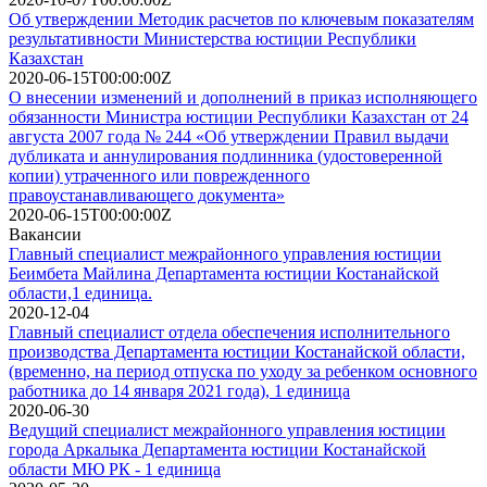
Об утверждении Методик расчетов по ключевым показателям
результативности Министерства юстиции Республики
Казахстан
2020-06-15T00:00:00Z
О внесении изменений и дополнений в приказ исполняющего
обязанности Министра юстиции Республики Казахстан от 24
августа 2007 года № 244 «Об утверждении Правил выдачи
дубликата и аннулирования подлинника (удостоверенной
копии) утраченного или поврежденного
правоустанавливающего документа»
2020-06-15T00:00:00Z
Вакансии
Главный специалист межрайонного управления юстиции
Беимбета Майлина Департамента юстиции Костанайской
области,1 единица.
2020-12-04
Главный специалист отдела обеспечения исполнительного
производства Департамента юстиции Костанайской области,
(временно, на период отпуска по уходу за ребенком основного
работника до 14 января 2021 года), 1 единица
2020-06-30
Ведущий специалист межрайонного управления юстиции
города Аркалыка Департамента юстиции Костанайской
области МЮ РК - 1 единица