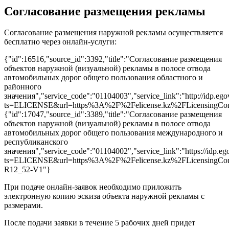
Согласование размещения рекламы
Согласование размещения наружной рекламы осуществляется
бесплатно через онлайн-услуги:
{"id":16516,"source_id":3392,"title":"Согласование размещения
объектов наружной (визуальной) рекламы в полосе отвода
автомобильных дорог общего пользования областного и
районного
значения","service_code":"01104003","service_link":"http://idp.egov
ts=ELICENSE&url=https%3A%2F%2Felicense.kz%2FLicensing
{"id":17047,"source_id":3389,"title":"Согласование размещения
объектов наружной (визуальной) рекламы в полосе отвода
автомобильных дорог общего пользования международного и
республиканского
значения","service_code":"01104002","service_link":"https://idp.ego
ts=ELICENSE&url=https%3A%2F%2Felicense.kz%2FLicensingCon
R12_52-V1"}
При подаче онлайн-заявок необходимо приложить
электронную копию эскиза объекта наружной рекламы с
размерами.
После подачи заявки в течение 5 рабочих дней придет