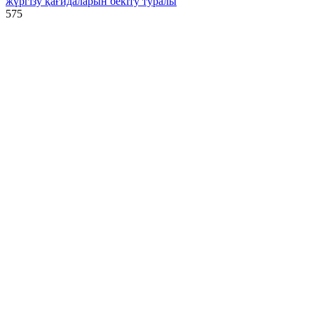
жүргізу қағидаларын бекіту туралы
575