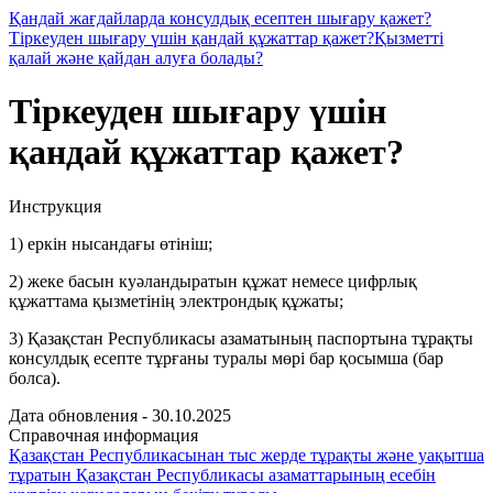
Қандай жағдайларда консулдық есептен шығару қажет?
Тіркеуден шығару үшін қандай құжаттар қажет?
Қызметті
қалай және қайдан алуға болады?
Тіркеуден шығару үшін
қандай құжаттар қажет?
Инструкция
1) еркін нысандағы өтініш;
2) жеке басын куәландыратын құжат немесе цифрлық
құжаттама қызметінің электрондық құжаты;
3) Қазақстан Республикасы азаматының паспортына тұрақты
консулдық есепте тұрғаны туралы мөрі бар қосымша (бар
болса).
Дата обновления - 30.10.2025
Справочная информация
Қазақстан Республикасынан тыс жерде тұрақты және уақытша
тұратын Қазақстан Республикасы азаматтарының есебін