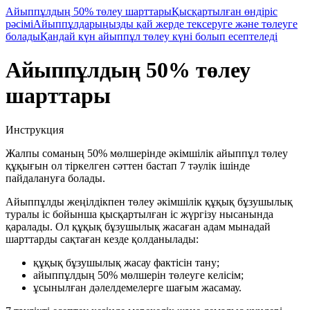
Айыппұлдың 50% төлеу шарттары
Қысқартылған өндіріс
рәсімі
Айыппұлдарыңызды қай жерде тексеруге және төлеуге
болады
Қандай күн айыппұл төлеу күні болып есептеледі
Айыппұлдың 50% төлеу
шарттары
Инструкция
Жалпы соманың 50% мөлшерінде әкімшілік айыппұл төлеу
құқығын ол тіркелген сәттен бастап 7 тәулік ішінде
пайдалануға болады.
Айыппұлды жеңілдікпен төлеу әкімшілік құқық бұзушылық
туралы іс бойынша қысқартылған іс жүргізу нысанында
қаралады. Ол құқық бұзушылық жасаған адам мынадай
шарттарды сақтаған кезде қолданылады:
құқық бұзушылық жасау фактісін тану;
айыппұлдың 50% мөлшерін төлеуге келісім;
ұсынылған дәлелдемелерге шағым жасамау.