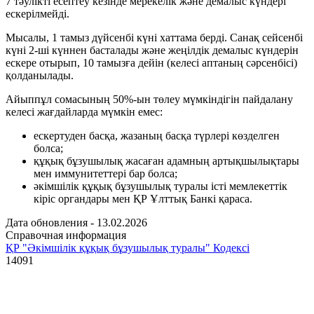
7 тәулікті есептеу кезінде мерекелік және демалыс күндері
ескерілмейді.
Мысалы, 1 тамыз дүйсенбі күні хаттама берді. Санақ сейсенбі
күні 2-ші күннен басталады және жеңілдік демалыс күндерін
ескере отырып, 10 тамызға дейін (келесі аптаның сәрсенбісі)
қолданылады.
Айыппұл сомасының 50%-ын төлеу мүмкіндігін пайдалану
келесі жағдайларда мүмкін емес:
ескертуден басқа, жазаның басқа түрлері көзделген
болса;
құқық бұзушылық жасаған адамның артықшылықтары
мен иммунитеттері бар болса;
әкімшілік құқық бұзушылық туралы істі мемлекеттік
кіріс органдары мен ҚР Ұлттық Банкі қараса.
Дата обновления - 13.02.2026
Справочная информация
ҚР "Әкімшілік құқық бұзушылық туралы" Кодексі
14091