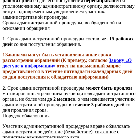
рабочих дней
со дня его поступления
перенаправляется
уполномоченному административному органу, должностному
лицу с одновременным уведомлением участника
административной процедуры.
Сроки административной процедуры, возбужденной на
основании обращения
1.
Срок административной процедуры составляет
15 рабочих
дней
со дня поступления обращения.
! Законами могут быть установлены иные сроки
рассмотрения обращений (К примеру, согласно
Закону «О
доступе к информации»
ответ на письменный запрос
предоставляется в течение пятнадцати календарных дней
со дня поступления к обладателю информации).
2. Срок административной процедуры
может быть продлен
мотивированным решением руководителя административного
органа, не более чем
до 2 месяцев
, о чем извещается участник
административной процедуры
в течение 3 рабочих дней
со
дня продления срока.
Порядок обжалования
Участник административной процедуры вправе обжаловать
административное действие (бездействие), связанное с
принятием административного акта.