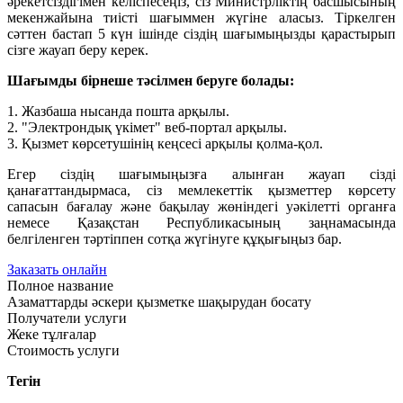
әрекетсіздігімен келіспесеңіз, сіз Министрліктің басшысының
мекенжайына тиісті шағыммен жүгіне аласыз. Тіркелген
сәттен бастап 5 күн ішінде сіздің шағымыңызды қарастырып
сізге жауап беру керек.
Шағымды бірнеше тәсілмен беруге болады:
1. Жазбаша нысанда пошта арқылы.
2. "Электрондық үкімет" веб-портал арқылы.
3. Қызмет көрсетушінің кеңсесі арқылы қолма-қол.
Егер сіздің шағымыңызға алынған жауап сізді
қанағаттандырмаса, сіз мемлекеттік қызметтер көрсету
сапасын бағалау және бақылау жөніндегі уәкілетті органға
немесе Қазақстан Республикасының заңнамасында
белгіленген тәртіппен сотқа жүгінуге құқығыңыз бар.
Заказать онлайн
Полное название
Азаматтарды әскери қызметке шақырудан босату
Получатели услуги
Жеке тұлғалар
Стоимость услуги
Тегін