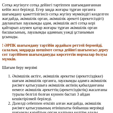
Сотқа жүгінуге сотқа дейінгі тәртіппен шағымданғаннан
кейін жол беріледі. Егер заңда жоғары тұрған органға
шағымдану қажеттілігінсіз сотқа жүгіну мүмкіндігі көзделген
жағдайда, әкімшілік орган, әкімшілік әрекеті (әрекетсіздігі)
дауланатын лауазымды адам, әкімшілік акті сотқа кері
қайтарып алумен қатар жоғары тұрған әкімшілік орган
басшысының, лауазымды адамның уәжді ұстанымын
ұсынады.
! ӘРПК шағымдану тәртібін әрдайым реттей бермейді,
салалық заңдарда шешімге сотқа дейінгі шағымсыз дереу
сот тәртібімен шағымдануды көрсететін нормалар болуы
мүмкін.
Шағым беру мерзімі
Әкімшілік актіге, әкімшілік әрекетке (әрекетсіздікке)
шағым әкімшілік органға, лауазымды адамға әкімшілік
рәсімге қатысушыға әкімшілік актінің қабылданғаны
немесе әкімшілік әрекеттің (әрекетсіздіктің) жасалғаны
туралы белгілі болған күннен бастап 3 айдан
кешіктірілмей беріледі.
Дәлелді себеппен өткізіп алған жағдайда, әкімшілік
рәсімге қатысушының өтінішхаты бойынша мерзімді
шағымды қарайтын орган қалпына келтіре алады.