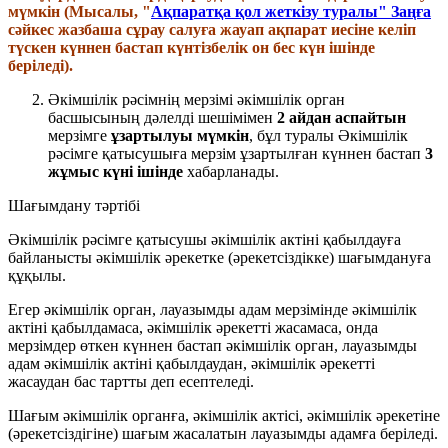
мүмкін (Мысалы, "
Ақпаратқа қол жеткізу туралы" Заңға
сәйкес жазбаша сұрау салуға жауап ақпарат иесіне келіп
түскен күннен бастап күнтізбелік он бес күн ішінде
беріледі).
Әкімшілік рәсімнің мерзімі әкімшілік орган
басшысының дәлелді шешімімен
2 айдан аспайтын
мерзімге
ұзартылуы мүмкін
, бұл туралы Әкімшілік
рәсімге қатысушыға мерзім ұзартылған күннен бастап
3
жұмыс күні ішінде
хабарланады.
Шағымдану тәртібі
Әкімшілік рәсімге қатысушы әкімшілік актіні қабылдауға
байланысты әкімшілік әрекетке (әрекетсіздікке) шағымдануға
құқылы.
Егер әкімшілік орган, лауазымды адам мерзімінде әкімшілік
актіні қабылдамаса, әкімшілік әрекетті жасамаса, онда
мерзімдер өткен күннен бастап әкімшілік орган, лауазымды
адам әкімшілік актіні қабылдаудан, әкімшілік әрекетті
жасаудан бас тартты деп есептеледі.
Шағым әкімшілік органға, әкімшілік актісі, әкімшілік әрекетіне
(әрекетсіздігіне) шағым жасалатын лауазымды адамға беріледі.