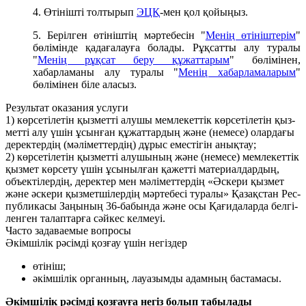
4. Өтінішті толтырып
ЭЦҚ
-мен қол қойыңыз.
5. Берілген өтініштің мәртебесін "
Менің өтініштерім
"
бөлімінде қадағалауға болады. Рұқсатты алу туралы
"
Менің рұқсат беру құжаттарым
" бөлімінен,
хабарламаны алу туралы "
Менің хабарламаларым
"
бөлімінен біле аласыз.
Результат оказания услуги
1) көр­се­ті­ле­тін қыз­мет­ті алушы мем­ле­кет­тік көр­се­ті­ле­тін қыз­
мет­ті алу үшін ұсын­ған құ­жат­тар­дың және (неме­се) олар­да­ғы
де­ректер­дің (мә­лі­мет­тер­дің) дұ­рыс еме­сті­гін анық­тау;
2) көр­се­ті­ле­тін қыз­мет­ті алушы­ның және (неме­се) мем­ле­кет­тік
қыз­мет көр­се­ту үшін ұсы­ны­л­ған қа­жет­ті ма­те­ри­ал­дар­дың,
объ­ек­ті­лер­дің, де­ректер мен мә­лі­мет­тер­дің «Әс­ке­ри қыз­мет
және әс­ке­ри қыз­мет­ші­лер­дің мәр­те­бе­сі ту­ра­лы» Қа­зақ­стан Рес­
пуб­ли­ка­сы За­ңы­ның 36-ба­бын­да және осы Қа­ғи­да­лар­да бел­гі­
лен­ген та­лап­тар­ға сәй­кес кел­ме­уі.
Часто задаваемые вопросы
Әкімшілік рәсімді қозғау үшін негіздер
өтініш;
әкімшілік органның, лауазымды адамның бастамасы.
Әкімшілік рәсімді қозғауға негіз болып табылады