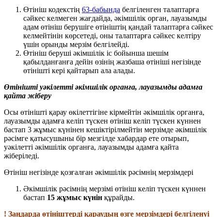
Өтініш кодекстің
63-бабында
белгіленген талаптарға
сәйкес келмеген жағдайда, әкімшілік орган, лауазымды
адам өтініш берушіге өтініштің қандай талаптарға сәйкес
келмейтінін көрсетеді, оны талаптарға сәйкес келтіру
үшін орынды мерзім белгілейді.
Өтініш беруші әкімшілік іс бойынша шешім
қабылданғанға дейін өзінің жазбаша өтініші негізінде
өтінішті кері қайтарып ала алады.
Өтінішті уәкілетті әкімшілік органға, лауазымды адамға
қайта жіберу
Осы өтінішті қарау өкілеттігіне кірмейтін әкімшілік органға,
лауазымды адамға келіп түскен өтініш келіп түскен күннен
бастап 3 жұмыс күнінен кешіктірілмейтін мерзімде әкімшілік
рәсімге қатысушыны бір мезгілде хабардар ете отырып,
уәкілетті әкімшілік органға, лауазымды адамға қайта
жіберіледі.
Өтініш негізінде қозғалған әкімшілік рәсімнің мерзімдері
Әкімшілік рәсімнің мерзімі өтініш келіп түскен күннен
бастап
15 жұмыс күнін
құрайды.
! Заңдарда өтініштерді қараудың өзге мерзімдері белгіленуі