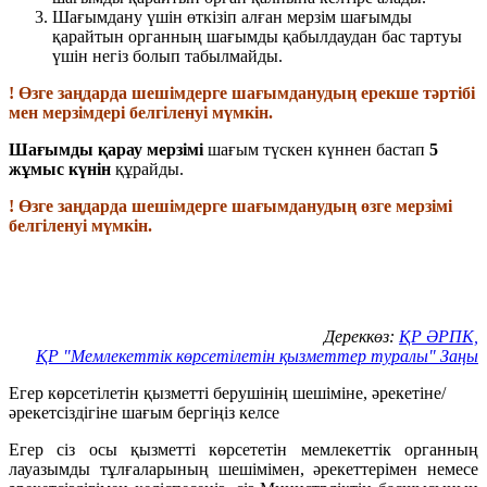
Шағымдану үшін өткізіп алған мерзім шағымды
қарайтын органның шағымды қабылдаудан бас тартуы
үшін негіз болып табылмайды.
! Өзге заңдарда шешімдерге шағымданудың ерекше тәртібі
мен мерзімдері белгіленуі мүмкін.
Шағымды қарау мерзімі
шағым түскен күннен бастап
5
жұмыс күнін
құрайды.
! Өзге заңдарда шешімдерге шағымданудың өзге мерзімі
белгіленуі мүмкін.
Дереккөз:
ҚР ӘРПК,
ҚР "Мемлекеттік көрсетілетін қызметтер туралы" Заңы
Егер көрсетілетін қызметті берушінің шешіміне, әрекетіне/
әрекетсіздігіне шағым бергіңіз келсе
Егер сіз осы қызметті көрсететін мемлекеттік органның
лауазымды тұлғаларының шешімімен, әрекеттерімен немесе