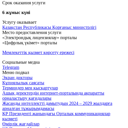
Срок оказания услуги
6 жұмыс күні
Услугу оказывает
Қазақстан Республикасы Қорғаныс министрлігі
Место предоставления услуги
«Электрондық лицензиялау» порталы
«Цифрлық үкімет» порталы
Мемлекеттік қызмет көрсету ережесі
Социальные медиа
Telegram
Меню подвал
Экран дикторы
Құпиялылық саясаты
Терминдер мен қысқартулар
Ашық деректердің интернет-порталында ақпаратты
орналастыру қағидалары
Жасанды интеллектті дамытудың 2024 – 2029 жылдарға
арналған тұжырымдамасы
ҚР Президенті жанындағы Орталық коммуникациялар
қызметі
Өмірлік жағдайлар