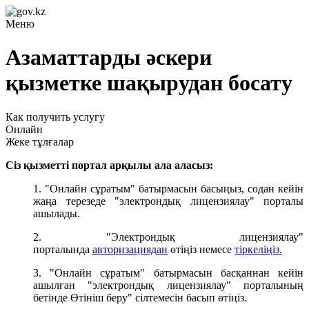
Меню
Азаматтарды әскери
қызметке шақырудан босату
Как получить услугу
Онлайн
Жеке тұлғалар
Cіз қызметті портал арқылы ала аласыз:
1. "Онлайн сұратым" батырмасын басыңыз, содан кейін
жаңа терезеде "электрондық лицензиялау" порталы
ашылады.
2. "Электрондық лицензиялау"
порталында
авторизациядан
өтіңіз немесе
тіркеліңіз.
3. "Онлайн сұратым" батырмасын басқаннан кейін
ашылған "электрондық лицензиялау" порталының
бетінде Өтініш беру" сілтемесін басып өтіңіз.