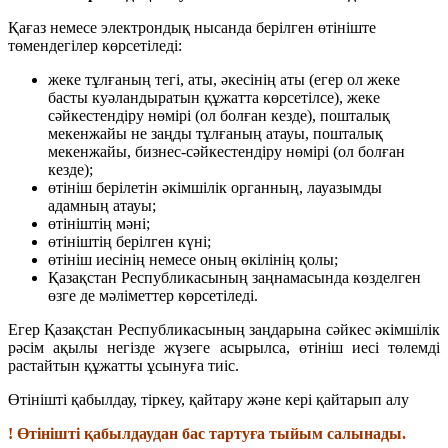
Қағаз немесе электрондық нысанда берілген өтініште
төмендегілер көрсетіледі:
жеке тұлғаның тегі, аты, әкесінің аты (егер ол жеке
басты куәландыратын құжатта көрсетілсе), жеке
сәйкестендіру нөмірі (ол болған кезде), пошталық
мекенжайы не заңды тұлғаның атауы, пошталық
мекенжайы, бизнес-сәйкестендіру нөмірі (ол болған
кезде);
өтініш берілетін әкімшілік органның, лауазымды
адамның атауы;
өтініштің мәні;
өтініштің берілген күні;
өтініш иесінің немесе оның өкілінің қолы;
Қазақстан Республикасының заңнамасында көзделген
өзге де мәліметтер көрсетіледі.
Егер Қазақстан Республикасының заңдарына сәйкес әкімшілік
рәсім ақылы негізде жүзеге асырылса, өтініш иесі төлемді
растайтын құжатты ұсынуға тиіс.
Өтінішті қабылдау, тіркеу, қайтару және кері қайтарып алу
! Өтінішті қабылдаудан бас тартуға тыйым салынады.