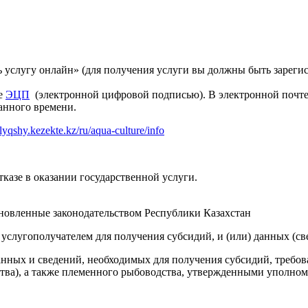
ть услугу онлайн» (для получения услуги вы должны быть заре
ее
ЭЦП
(электронной цифровой подписью). В электронной почте,
занного времени.
alyqshy.kezekte.kz/ru/aqua-culture/info
казе в оказании государственной услуги.
ановленные законодательством Республики Казахстан
услугополучателем для получения субсидий, и (или) данных (св
 данных и сведений, необходимых для получения субсидий, тре
тва), а также племенного рыбоводства, утвержденными уполном