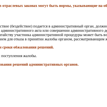
в отраслевых законах могут быть нормы, указывающие на обж
ствие (бездействие) подается в административный орган, долж
 административного акта или совершении административного де
датайству участника административной процедуры может быть в
ием для отказа в принятии жалобы органом, рассматривающим ж
и сроки обжалования решений.
я поступления жалобы.
лования решений административных органов.