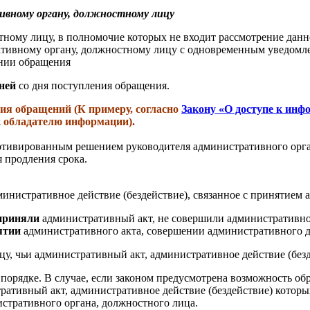
вному органу, должностному лицу
ному лицу, в полномочие которых не входит рассмотрение дан
ивному органу, должностному лицу с одновременным уведомле
нии обращения
ней
со дня поступления обращения.
ия обращений (К примеру, согласно
Закону «О доступе к инф
к обладателю информации).
тивированным решением руководителя административного орган
я продления срока.
нистративное действие (бездействие), связанное с принятием 
 приняли
административный акт, не совершили административное 
ятии
административного акта, совершении административного д
у, чьи административный акт, административное действие (без
 порядке. В случае, если законом предусмотрена возможность о
ативный акт, административное действие (бездействие) которых
тративного органа, должностного лица.