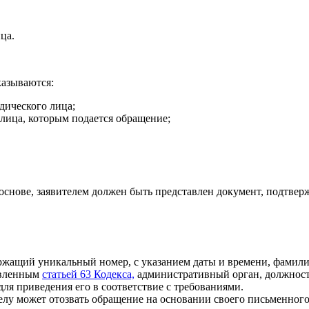
ца.
казываются:
ического лица;
лица, которым подается обращение;
основе, заявителем должен быть представлен документ, подтве
ержащий уникальный номер, с указанием даты и времени, фамил
овленным
статьей 63 Кодекса,
административный орган, должност
ля приведения его в соответствие с требованиями.
лу может отозвать обращение на основании своего письменного