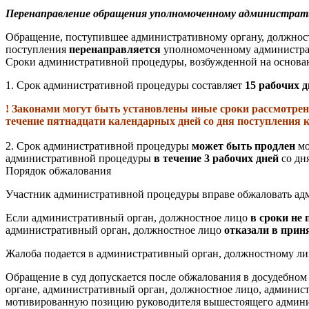
Перенаправление обращения уполномоченному администрати
Обращение, поступившее административному органу, должност
поступления
перенаправляется
уполномоченному администрат
Сроки административной процедуры, возбужденной на основа
1.
Срок административной процедуры составляет
15 рабочих д
! Законами могут быть установлены иные сроки рассмотрен
течение пятнадцати календарных дней со дня поступления 
2.
Срок административной процедуры
может быть продлен
мо
административной процедуры
в течение 3 рабочих дней
со дн
Порядок обжалования
Участник административной процедуры вправе обжаловать адми
Если административный орган, должностное лицо
в сроки не
административный орган, должностное лицо
отказали в прин
Жалоба подается в административный орган, должностному лиц
Обращение в суд допускается после обжалования в досудебном
органе, административный орган, должностное лицо, администр
мотивированную позицию руководителя вышестоящего админис