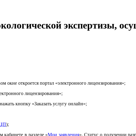
экологической экспертизы, о
овом окне откроется портал «электронного лицензирования»;
ектронного лицензирования»;
нажать кнопку «Заказать услугу онлайн»;
ЦП
);
м кабинете в разделе «
Мои заявления
». Статус о получении раз