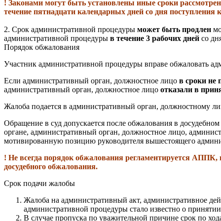
! Законами могут быть установлены иные сроки рассмотрен
течение пятнадцати календарных дней со дня поступления 
2. Срок административной процедуры
может быть продлен
мо
административной процедуры
в течение 3 рабочих дней
со дн
Порядок обжалования
Участник административной процедуры вправе обжаловать адми
Если административный орган, должностное лицо
в сроки не
административный орган, должностное лицо
отказали в прин
Жалоба подается в административный орган, должностному лиц
Обращение в суд допускается после обжалования в досудебном
органе, административный орган, должностное лицо, администр
мотивированную позицию руководителя вышестоящего админис
! Не всегда порядок обжалования регламентируется АППК, 
досудебного обжалования.
Срок подачи жалобы
Жалоба на административный акт, административное дей
административной процедуры стало известно о принятии
В случае пропуска по уважительной причине срок по хо