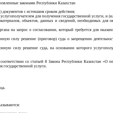
тановленные законами Республики Казахстан
) документов с истекшим сроком действия;
услугополучателем для получения государственной услуги, и (и
 материалов, объектов, данных и сведений, необходимых для о
гана на запрос о согласовании, который требуется для оказан
онную силу решение (приговор) суда о запрещении деятельно
конную силу решение суда, на основании которого услугополу
 в соответствии со статьей 8 Закона Республики Казахстан «О 
я государственной услуги.
ца.
казываются: