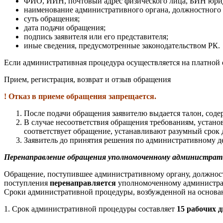
ФИО, ИИН, почтовый адрес физического лица, БИН юрид
наименование административного органа, должностного 
суть обращения;
дата подачи обращения;
подпись заявителя или его представителя;
иные сведения, предусмотренные законодательством РК.
Если административная процедура осуществляется на платной 
Прием, регистрация, возврат и отзыв обращения
! Отказ в приеме обращения запрещается.
После подачи обращения заявителю выдается талон, сод
В случае несоответствия обращения требованиям, устан
соответствует обращение, устанавливают разумный срок д
Заявитель до принятия решения по административному де
Перенаправление обращения уполномоченному администрати
Обращение, поступившее административному органу, должност
поступления
перенаправляется
уполномоченному администрат
Сроки административной процедуры, возбужденной на основа
1.
Срок административной процедуры составляет
15 рабочих д