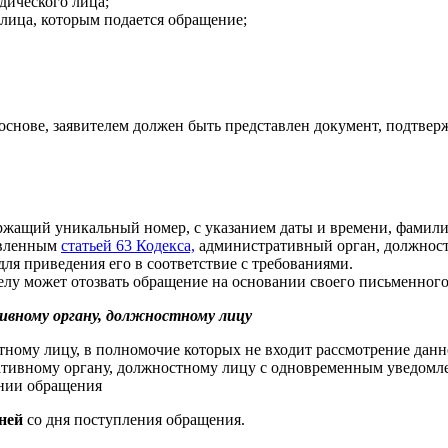
ического лица;
лица, которым подается обращение;
основе, заявителем должен быть представлен документ, подтве
ержащий уникальный номер, с указанием даты и времени, фамил
овленным
статьей 63 Кодекса,
административный орган, должност
ля приведения его в соответствие с требованиями.
лу может отозвать обращение на основании своего письменного
вному органу, должностному лицу
ному лицу, в полномочие которых не входит рассмотрение дан
ивному органу, должностному лицу с одновременным уведомле
нии обращения
ней
со дня поступления обращения.