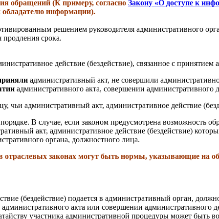
ия обращений (К примеру, согласно
Закону «О доступе к инф
к обладателю информации).
тивированным решением руководителя административного орган
я продления срока.
нистративное действие (бездействие), связанное с принятием 
 приняли
административный акт, не совершили административное 
ятии
административного акта, совершении административного д
у, чьи административный акт, административное действие (без
 порядке. В случае, если законом предусмотрена возможность о
ативный акт, административное действие (бездействие) которых
тративного органа, должностного лица.
в отраслевых законах могут быть нормы, указывающие на обж
ствие (бездействие) подается в административный орган, долж
 административного акта или совершении административного де
датайству участника административной процедуры может быть в