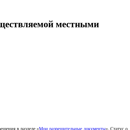
существляемой местными
решения в разделе «
Мои разрешительные документы
». Статус о