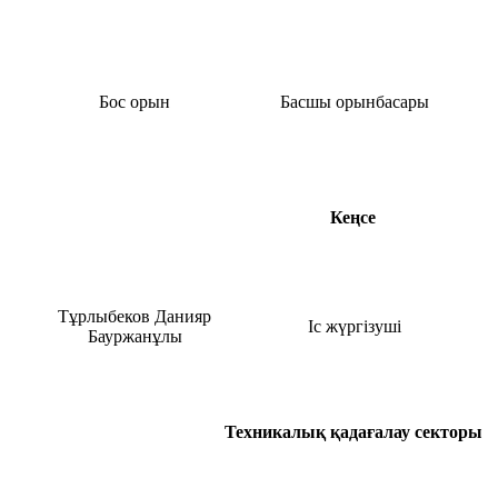
Бос орын
Басшы орынбасары
Кеңсе
Тұрлыбеков Данияр
Іс жүргізуші
Бауржанұлы
Техникалық қадағалау секторы