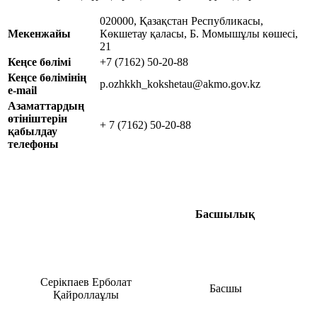
020000, Қазақстан Республикасы,
Мекенжайы
Көкшетау қаласы, Б. Момышұлы көшесі,
21
Кеңсе бөлiмi
+7 (7162) 50-20-88
Кеңсе бөлiмiнiң
p.ozhkkh_kokshetau@akmo.gov.kz
е-mail
Азаматтардың
өтiнiштерiн
+ 7 (7162) 50-20-88
қабылдау
телефоны
Басшылық
Серікпаев Ерболат
Басшы
Қайроллаұлы