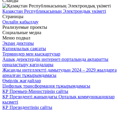
Слайды
Қазақстан Республикасының Электрондық үкіметі
Страницы
Онлайн қабылдау
Реализуемые проекты
Социальные медиа
Меню подвал
Экран дикторы
Құпиялылық саясаты
Терминдер мен қысқартулар
Ашық деректердің интернет-порталында ақпаратты
орналастыру қағидалары
Жасанды интеллектті дамытудың 2024 – 2029 жылдарға
арналған тұжырымдамасы
Өмірлік жағдайлар
Цифрлық трансформация тұжырымдамасы
ҚР Премьер-Министрінің сайты
ҚР Президенті жанындағы Орталық коммуникациялар
қызметі
ҚР Президентінің сайты