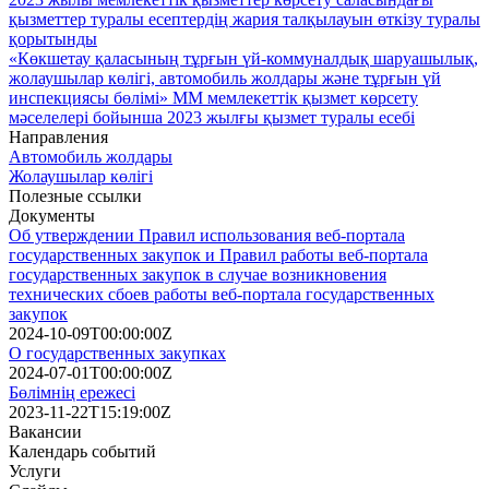
қызметтер туралы есептердің жария талқылауын өткізу туралы
қорытынды
«Көкшетау қаласының тұрғын үй-коммуналдық шаруашылық,
жолаушылар көлігі, автомобиль жолдары және тұрғын үй
инспекциясы бөлімі» ММ мемлекеттік қызмет көрсету
мәселелері бойынша 2023 жылғы қызмет туралы есебі
Направления
Автомобиль жолдары
Жолаушылар көлігі
Полезные ссылки
Документы
Об утверждении Правил использования веб-портала
государственных закупок и Правил работы веб-портала
государственных закупок в случае возникновения
технических сбоев работы веб-портала государственных
закупок
2024-10-09T00:00:00Z
О государственных закупках
2024-07-01T00:00:00Z
Бөлімнің ережесі
2023-11-22T15:19:00Z
Вакансии
Календарь событий
Услуги