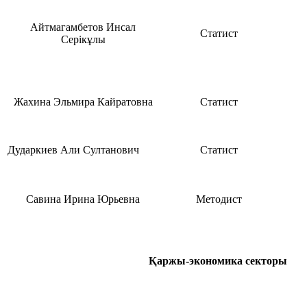
Айтмагамбетов Инсал
Статист
Серікұлы
Жахина Эльмира Кайратовна
Статист
Дударкиев Али Султанович
Статист
Савина Ирина Юрьевна
Методист
Қаржы-экономика секторы