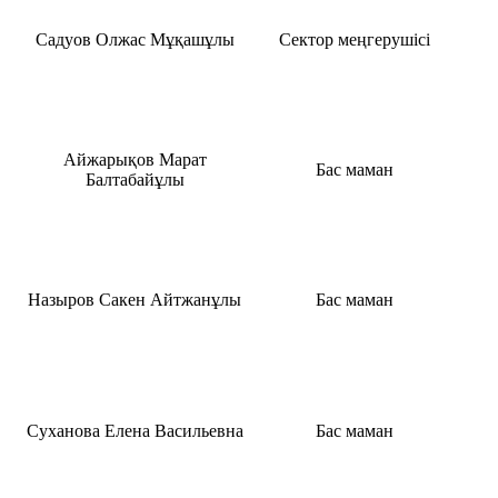
Садуов Олжас Мұқашұлы
Сектор меңгерушісі
Айжарықов Марат
Бас маман
Балтабайұлы
Назыров Сакен Айтжанұлы
Бас маман
Суханова Елена Васильевна
Бас маман