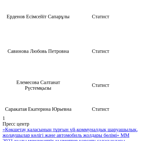
Ерденов Есімсейіт Сапарұлы
Статист
Савинова Любовь Петровна
Статист
Елемесова Салтанат
Статист
Рүстемқызы
Саракатая Екатерина Юрьевна
Статист
1
Пресс центр
«Көкшетау қаласының тұрғын үй-коммуналдық шаруашылық,
жолаушылар көлігі және автомобиль жолдары бөлімі» ММ
2023 жылы мемлекеттік қызметтер көрсету саласындағы