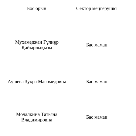
Бос орын
Сектор меңгерушісі
Мухамеджан Гүлнұр
Бас маман
Қайырлықызы
Аушева Зухра Магомедовна
Бас маман
Мочалкина Татьяна
Бас маман
Владимировна