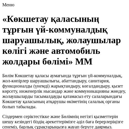
Меню
«Көкшетау қаласының
тұрғын үй-коммуналдық
шаруашылық, жолаушылар
көлігі және автомобиль
жолдары бөлімі» ММ
Бөлiм Көкшетау қаласы аумағында тұрғын үй-коммуналдық,
жол-көпiрлер шаруашылығы, абаттандыру, санитария,
функционалды (үнемдi) жарықтандыру, көгалдандыру, қызет
көрсету, инженерлiк нысандар және коммуникацияны жөндеу,
жолаушыларды тасымалдауды қатамасыз ету салаларындағы
Көкшетау қаласының атқарушы өкiметiнiң салалық органы
болып табылады.
Сiздермен серiктестiкке және Бөлiмнiң негiзгi қызметтерiн
шешу кезiндегi бiздiң әрекеттерiмiзге әдiл баға берерлерiңiзге
сенемiз, барлық сұрақтарыңызға жауап беруге даярмыз.