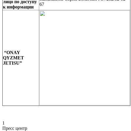
лицо по доступу
67
к информации
“ONAY
QYZMET
JETISU”
1
Пресс центр