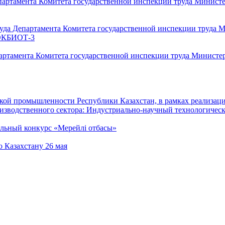
епартамента Комитета государственной инспекции труда Минист
руда Департамента Комитета государственной инспекции труда 
с ОКБИОТ-3
артамента Комитета государственной инспекции труда Министер
ской промышленности Республики Казахстан, в рамках реализа
изводственного сектора: Индустриально-научный технологичес
альный конкурс «Мерейлі отбасы»
 Казахстану 26 мая