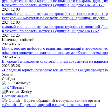
руководитель отдела контроля безопасности и охраны труда Д
Казахстан по области Жетісу, (1 единица), индекс ОКБИОТ-1
2024-12-03
главный специалист отдела контроля безопасности и охраны т
Республики Казахстан по области Жетісу, (1 единица), индек
2024-12-03
главный специалист отдела контроля трудовых отношений Деп
Казахстан по области Жетісу, (1 единица), индекс ОКТО-2
2024-12-25
Календарь событий
2023-01-16
Министерство цифрового развития, инноваций и аэрокосмиче
объявляет конкурс по грантовой программе «Консорциумы про
2023-05-15
В городе Талдыкорган стартовал прием документов на национ
2023-05-26
«Народный юрист» возвращается: масштабная акция пройдет по
Услуги
Слайды
ТРК "Жетысу"
Вестник Жетісу
e-Otinish – Подача обращений в государственные органы