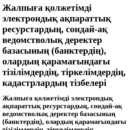
Жалпыға қолжетімді
электрондық ақпараттық
ресурстардың, сондай-ақ
ведомстволық деректер
базасының (банктердің),
олардың қарамағындағы
тізілімдердің, тіркелімдердің,
кадастрлардың тізбелері
Жалпыға қолжетімді электрондық
ақпараттық ресурстардың, сондай-ақ
ведомстволық деректер базасының
(банктердің), олардың қарамағындағы
тізілімдердің, тіркелімдердің,