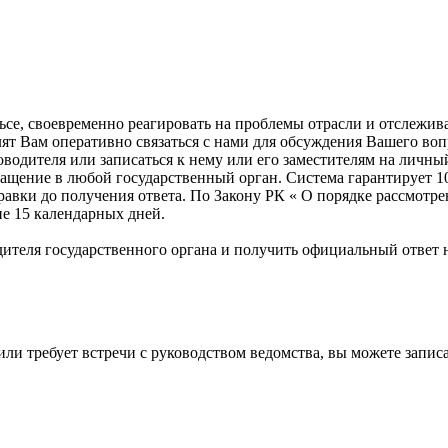
ульсе, своевременно реагировать на проблемы отрасли и отслеж
лят Вам оперативно связаться с нами для обсуждения Вашего во
оводителя или записаться к нему или его заместителям на личны
ащение в любой государственный орган. Система гарантирует 10
правки до получения ответа. По Закону РК « О порядке рассмот
ие 15 календарных дней.
ителя государственного органа и получить официальный ответ н
или требует встречи с руководством ведомства, вы можете запи