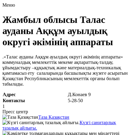
Меню
Жамбыл облысы Талас
ауданы Аққұм ауылдық
округі әкімінің аппараты
.«Талас ауданы Аққұм ауылдық округі әкімінің аппараты»
коммуналдық мемлекеттік мекеме ақпараттық-талдау,
ұйымдастыру –құқықтық және материалдық-техникалық
қамтамасыз ету салаларында басшылықты жүзеге асыратын
Қазақстан Республикасының мемлекеттік органы болып
табылады.
Адрес
Д.Конаев 9
Контакты
5-28-50
1
Пресс центр
Таза Қазақстан
Күзгі санитарлық
тазалық айлығы.