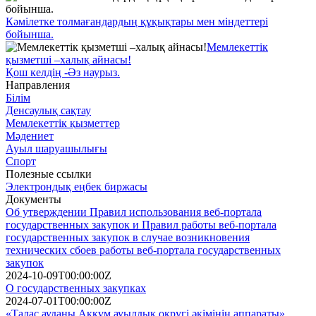
Кәмілетке толмағандардың құқықтары мен міндеттері
бойынша.
Мемлекеттік
қызметші –халық айнасы!
Қош келдің -Әз наурыз.
Направления
Білім
Денсаулық сақтау
Мемлекеттік қызметтер
Мәдениет
Ауыл шаруашылығы
Спорт
Полезные ссылки
Электрондық еңбек биржасы
Документы
Об утверждении Правил использования веб-портала
государственных закупок и Правил работы веб-портала
государственных закупок в случае возникновения
технических сбоев работы веб-портала государственных
закупок
2024-10-09T00:00:00Z
О государственных закупках
2024-07-01T00:00:00Z
«Талас ауданы Аққұм ауылдық округі әкімінің аппараты»