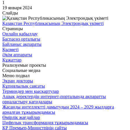
1
19 января 2024
Слайды
Қазақстан Республикасының Электрондық үкіметі
Страницы
Онлайн қабылдау
Баспасөз орталығы
Байланыс ақпараты
Қызметі
Әкім аппараты
Құжаттар
Реализуемые проекты
Социальные медиа
Меню подвал
Экран дикторы
Құпиялылық саясаты
Терминдер мен қысқартулар
Ашық деректердің интернет-порталында ақпаратты
орналастыру қағидалары
Жасанды интеллектті дамытудың 2024 – 2029 жылдарға
арналған тұжырымдамасы
Өмірлік жағдайлар
Цифрлық трансформация тұжырымдамасы
ҚР Премьер-Министрінің сайты