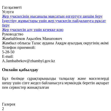
Газ қызметі
Услуги
Жер учаскесінің нысаналы мақсатын өзгертуге шешім беру
Іздестіру жұмыстары үшін жер учаскесін пайдалануға рұқсат
беру
Жер учаскесін алу үшін кезекке қою
Руководство
Жамбайбеков Ақылбек Манапович
Жамбыл облысы Талас ауданы Аққұм ауылдық округінің әкімі
Телефон приемной:
5-28-50
E-mail:
A.Jambaibekov@zhambyl.gov.kz
Онлайн қабылдау
Бұл бөлімде сұрақтарыңызды талқылау және мәселелерді
шешу үшін сізге жедел байланысуға мүмкіндік беретін ақпарат
пен сервистер жинақталған
Өту
Галерея
2