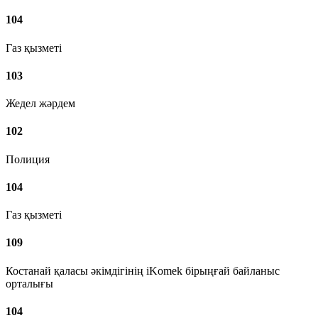
104
Газ қызметі
103
Жедел жәрдем
102
Полиция
104
Газ қызметі
109
Костанай қаласы әкімдігінің iKomek бірыңғай байланыс
орталығы
104