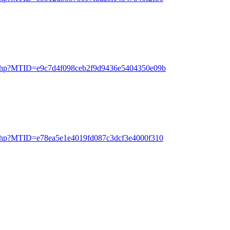
/g.php?MTID=e9c7d4f098ceb2f9d9436e5404350e09b
g.php?MTID=e78ea5e1e4019fd087c3dcf3e4000f310