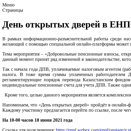
Меню
Страницы
День открытых дверей в ЕН
В рамках информационно-разъяснительной работы среди на
желающий с помощью специальной онлайн-платформы может по
Тема мероприятия – «Добровольные пенсионные взносы, откр
данный момент принят ряд изменений в законодательстве, кот
Так с начала года ДПВ, уплачиваемые налоговым агентом (раб
налога. В тоже время суммы уплаченных работодателем Д
регламентирующие порядок перевода Казахстанским фондом
индивидуальные пенсионные счета для учета ДПВ. Также одни
Кроме того, целью данного мероприятия является комплексн
Напоминаем, что «День открытых дверей» пройдёт в онлайн-ф
Каждому участнику предлагается перейти по ссылке, после чего
На 10-00 часов 18 июня 2021 года
Ссылка для подключения:
https://enpf.webex.com/enpf/onstage