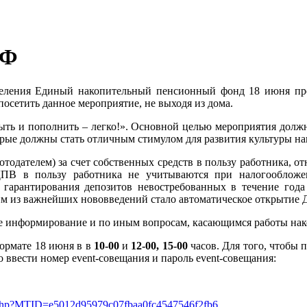
ПФ
селения Единый накопительный пенсионный фонд 18 июня п
сетить данное мероприятие, не выходя из дома.
ыть и пополнить – легко!». Основной целью мероприятия должн
орые должны стать отличным стимулом для развития культуры на
отодателем) за счет собственных средств в пользу работника, о
ПВ в пользу работника не учитываются при налогообложе
 гарантирования депозитов невостребованных в течение год
м из важнейших нововведений стало автоматическое открытие Д
ое информирование и по иным вопросам, касающимся работы на
ормате 18 июня в в
10-00
и
12-00, 15-00
часов. Для того, чтобы 
 ввести номер event-совещания и пароль event-совещания:
/g.php?MTID=e5012d95979c07fbaa0fc4547546f2fb6