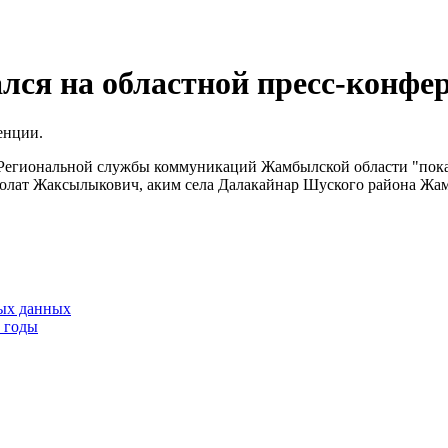
лся на областной пресс-конфе
е Региональной службы коммуникаций Жамбылской области "пока
Болат Жаксылыкович, аким села Далакайнар Шуского района Жа
тых данных
9 годы