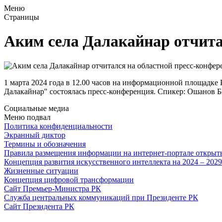
Меню
Страницы
Аким села Далакайнар отчита
1 марта 2024 года в 12.00 часов на информационной площадк
Далакайнар" состоялась пресс-конференция. Спикер: Ошанов 
Социальные медиа
Меню подвал
Политика конфиденциальности
Экранный диктор
Термины и обозначения
Правила размещения информации на интернет-портале откры
Концепция развития искусственного интеллекта на 2024 – 202
Жизненные ситуации
Концепция цифровой трансформации
Сайт Премьер-Министра РК
Служба центральных коммуникаций при Президенте РК
Сайт Президента РК