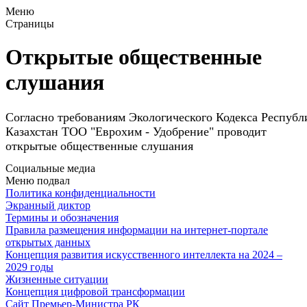
Меню
Страницы
Открытые общественные
слушания
Согласно требованиям Экологического Кодекса
 Республ
Казахстан ТОО "Еврохим - Удобрение" проводит 
открытые общественные слушания
Социальные медиа
Меню подвал
Политика конфиденциальности
Экранный диктор
Термины и обозначения
Правила размещения информации на интернет-портале
открытых данных
Концепция развития искусственного интеллекта на 2024 –
2029 годы
Жизненные ситуации
Концепция цифровой трансформации
Сайт Премьер-Министра РК