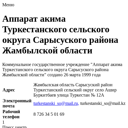
Меню
Аппарат акима
Туркестанского сельского
округа Сарысуского района
Жамбылской области
Коммунальное государственное учреждение "Аппарат акима
Туркестанского сельского округа Сарысуского района
Жамбылской области" создано 26 марта 1999 года
Жамбылская область Сарысуский район
Адрес
Туркестанский сельский округ село Ашир
Буркитбаев улица Туркестан № 12А
Электронный
turkestanski_so@mail.ru,
turkestanski_so@mail.kz
почта
Рабочий
8 726 34 5 01 69
телефон
1
Пресс центр