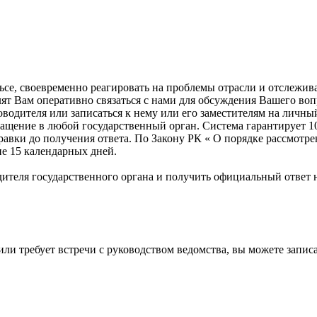
ульсе, своевременно реагировать на проблемы отрасли и отслеж
лят Вам оперативно связаться с нами для обсуждения Вашего во
оводителя или записаться к нему или его заместителям на личны
ащение в любой государственный орган. Система гарантирует 10
правки до получения ответа. По Закону РК « О порядке рассмот
ие 15 календарных дней.
ителя государственного органа и получить официальный ответ н
или требует встречи с руководством ведомства, вы можете запи