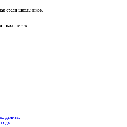
лак среди школьников.
ди школьников
тых данных
9 годы