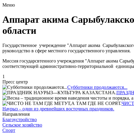
Меню
Аппарат акима Сарыбулакско
области
Государственное учереждение "Аппарат акима Сарыбулакского
руковолдство в сфере местного государственного управления.
Миссия государсвтенного учереждения "Аппарат акима Сарыбул
соответствующей административно-территориальной единицы
1
Пресс центр
Субботники продолжаются...
ПРАЗДН
ЧИСТ
Наурыз – один из древнейших восточных праздников.
Направления
Благоустройство
Сельское хозяйство
Спорт