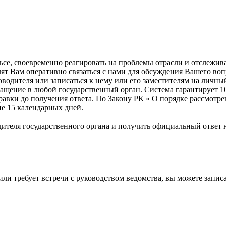
ульсе, своевременно реагировать на проблемы отрасли и отслеж
лят Вам оперативно связаться с нами для обсуждения Вашего во
оводителя или записаться к нему или его заместителям на личны
ащение в любой государственный орган. Система гарантирует 10
правки до получения ответа. По Закону РК « О порядке рассмот
ие 15 календарных дней.
ителя государственного органа и получить официальный ответ н
или требует встречи с руководством ведомства, вы можете запи