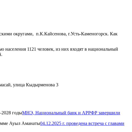
скими округами, п.К.Кайсенова, г.Усть-Каменогорск. Как
ью населения 1121 человек, из них входят в национальный
й.
масай, улица Кыдырменова 3
МНЭ, Национальный банк и АРРФР завершили
04.12.2025 г. проведена встреча с главами