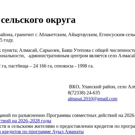
сельского округа
айона, граничит с Аблакетским, Айыртауским, Егинсуским сель
5 году.
х пункта; Алмасай, Сарыозек, Баяш Утепова с общей численност
национальности, административным центром является село Алмаса
га, пастбища – 24 166 га, сенокосы - 1998 га.
ВКО, Уланский район, село Ал
8(72338) 24-635
almasai.2010@gmail.com
твий на 2026–2028 годы
ии кредитов по программе Ауыл Аманаты