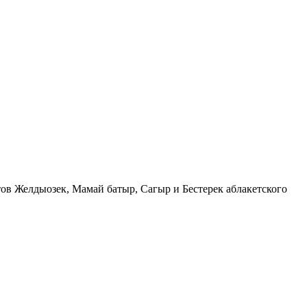
тов Желдыозек, Мамай батыр, Сагыр и Бестерек аблакетского