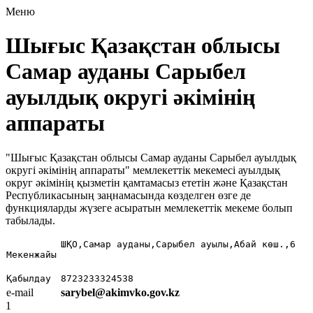
Меню
Шығыс Қазақстан облысы
Самар ауданы Сарыбел
ауылдық округі әкімінің
аппараты
"Шығыс Қазақстан облысы Самар ауданы Сарыбел ауылдық
округі әкімінің аппараты" мемлекеттік мекемесі ауылдық
округ әкімінің қызметін қамтамасыз ететін және Қазақстан
Республикасының заңнамасында көзделген өзге де
функцияларды жүзеге асыратын мемлекеттік мекеме болып
табылады.
ШҚО,Самар ауданы,Сарыбел ауылы,Абай көш.,6
Мекенжайы
Қабылдау 
8723233324538
e-mail
sarybel@akimvko.gov.kz
1