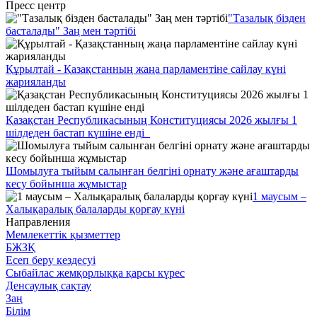
Пресс центр
"Тазалық бізден
басталады" Заң мен тәртібі
Құрылтай - Қазақстанның жаңа парламентіне сайлау күні
жарияланды
Қазақстан Республикасының Конституциясы 2026 жылғы 1
шілдеден бастап күшіне енді
Шомылуға тыйым салынған белгіні орнату және ағаштарды
кесу бойынша жұмыстар
1 маусым –
Халықаралық балаларды қорғау күні
Направления
Мемлекеттік қызметтер
БЖЗҚ
Есеп беру кездесуі
Сыбайлас жемқорлыққа қарсы күрес
Денсаулық сақтау
Заң
Білім