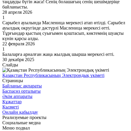
таңдауды бүгін жаса! Сенің болашағың сенің шешімдеріңе
байланысты.
28 апреля 2026
1
Сарыбел ауылында Масленица мерекесі атап өтілді. Сарыбел
ауылдық округінде дәстүрлі Масленица мерекесі өтті.
Тұрғындар қыстың суығымен қоштасып, көктемнің шуақты
күнін қарсы алды.
22 февраля 2026
1
Балаларға арналған жаңа жылдық шырша мерекесі өтті.
30 декабря 2025
Слайды
Қазақстан Республикасының Электрондық үкіметі
Страницы
Байланыс ақпараты
Баспасөз орталығы
Әкім аппараты
Құжаттар
Қызметі
Онлайн қабылдау
Реализуемые проекты
Социальные медиа
Меню подвал