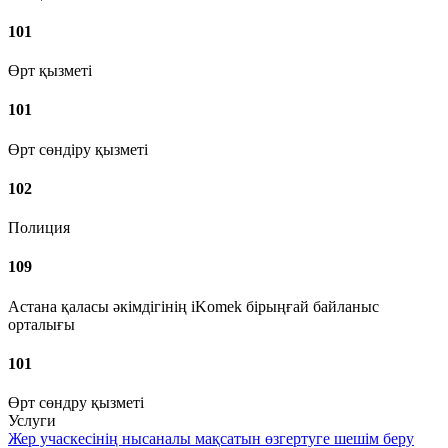
101
Өрт қызметі
101
Өрт сөндіру қызметі
102
Полиция
109
Астана қаласы әкімдігінің iKomek бірыңғай байланыс
орталығы
101
Өрт сөндру қызметі
Услуги
Жер учаскесінің нысаналы мақсатын өзгертуге шешім беру