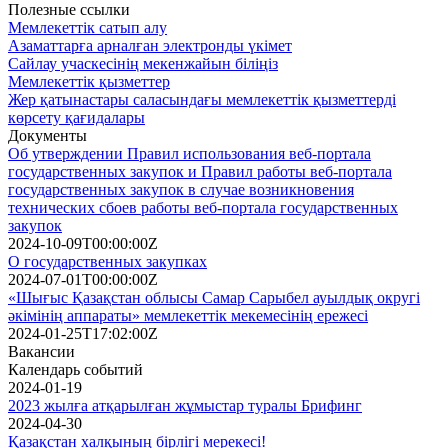
Полезные ссылки
Мемлекеттік сатып алу
Азаматтарға арналған электронды үкімет
Сайлау учаскесінің мекенжайын біліңіз
Мемлекеттік қызметтер
Жер қатынастары саласындағы мемлекеттік қызметтерді
көрсету қағидалары
Документы
Об утверждении Правил использования веб-портала
государственных закупок и Правил работы веб-портала
государственных закупок в случае возникновения
технических сбоев работы веб-портала государственных
закупок
2024-10-09T00:00:00Z
О государственных закупках
2024-07-01T00:00:00Z
«Шығыс Қазақстан облысы Самар Сарыбел ауылдық округі
әкімінің аппараты» мемлекеттік мекемесінің ережесі
2024-01-25T17:02:00Z
Вакансии
Календарь событий
2024-01-19
2023 жылға атқарылған жұмыстар туралы Брифинг
2024-04-30
Қазақстан халқының бірлігі мерекесі!