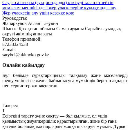
Сауда-саттықты (аукциондарды) өткізуді талап етпейтін
мемлекет меншігіндегі жер учаскелеріне құқықтарды алу
Жер учаскесін алу үшін кезекке қою
Руководство
Жапаркулов Аслан Тлеувич
Шығыс Қазақстан облысы Самар ауданы Сарыбел ауылдық
округі әкімінің аппараты
Телефон приемной:
87233324538
E-mail:
sarybel@akimvko.gov.kz
Онлайн қабылдау
Бұл бөлімде сұрақтарыңызды талқылау және мәселелерді
шешу үшін сізге жедел байланысуға мүмкіндік беретін ақпарат
пен сервистер жинақталған
Өту
Галерея
1
Есірткіні тарату және сақтау — бұл қылмыс, ол үшін
қылмыстық жауапкершілік қарастырылған, және бір ғана
қателік болашақ жоспарларды жоққа шығаруы мүмкін. Дұрыс