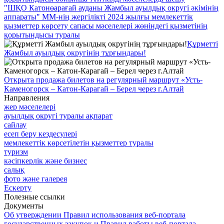
"ШҚО Катонөарағай ауданы Жамбыл ауылдық округі әкімінің
аппараты" ММ-нің жергілікті 2024 жылғы мемлекеттік
қызметтер көрсету сапасы мәселелері жөніндегі қызметінің
қорытындысы туралы
Құрметті
Жамбыл ауылдық округінің тұрғындары!
Открыта продажа билетов на регулярный маршрут «Усть-
Каменогорск – Катон-Карагай – Берел через г.Алтай
Направления
жер мәселелері
ауылдық округі туралы ақпарат
сайлау
есеп беру кездесулері
мемлекеттік көрсетілетін қызметтер туралы
туризм
кәсіпкерлік және бизнес
салық
фото және галерея
Ескерту
Полезные ссылки
Документы
Об утверждении Правил использования веб-портала
государственных закупок и Правил работы веб-портала