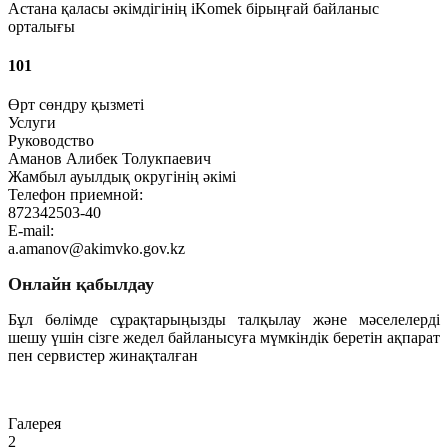
Астана қаласы әкімдігінің iKomek бірыңғай байланыс
орталығы
101
Өрт сөндру қызметі
Услуги
Руководство
Аманов Алибек Толукпаевич
Жамбыл ауылдық округінің әкімі
Телефон приемной:
872342503-40
E-mail:
a.amanov@akimvko.gov.kz
Онлайн қабылдау
Бұл бөлімде сұрақтарыңызды талқылау және мәселелерді
шешу үшін сізге жедел байланысуға мүмкіндік беретін ақпарат
пен сервистер жинақталған
Өту
Галерея
2