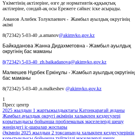
Үкіметінің актілеріне, өзге де нормативтік-құқықтық
актілеріне, сондай-ақ осы Ережеге сәйкес іске асырады.
Аманов Алибек Толукпаевич - Жамбыл ауылдық округінің
әкімі
8(72342
) 5-03-40
,a.amanov
@akimvko.gov.kz
Байкаданова Жанна Дидахметовна -
Жамбыл ауылдық
округінің бас маманы
8(72342) 5-03-40 zh.baikadanova@akimvko.gov.kz
Малкешев Нұрбек Еркінұлы -
Жамбыл ауылдық округінің
бас маманы
8(72342
) 5-03-40
,n.malkeshev
@akimvko.gov.kz
1
Пресс центр
2025 жылдың 1 жартыжылдықтағы Катонқарағай ауданы
Жамбыл ауылдық округі әкімінің халықпен кездесулері
қорытындысы бойынша проблемалық мәселелерді шешу
жөніндегі іс-шаралар жоспары
Әкімнің 2025 жылдың 2 тоқсанында халықпен кездесулерінің
қорытындысы бойынша түйткілді мәселелерді шешу