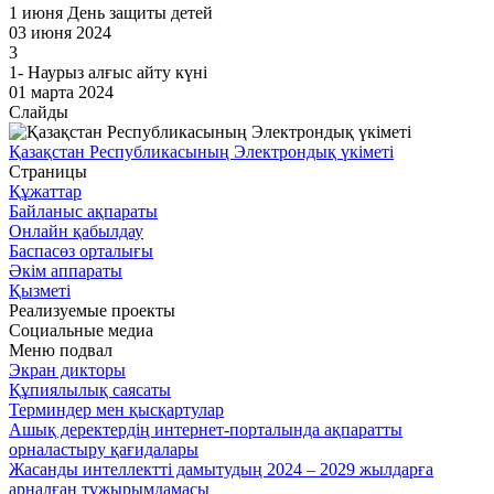
1 июня День защиты детей
03 июня 2024
3
1- Наурыз алғыс айту күні
01 марта 2024
Слайды
Қазақстан Республикасының Электрондық үкіметі
Страницы
Құжаттар
Байланыс ақпараты
Онлайн қабылдау
Баспасөз орталығы
Әкім аппараты
Қызметі
Реализуемые проекты
Социальные медиа
Меню подвал
Экран дикторы
Құпиялылық саясаты
Терминдер мен қысқартулар
Ашық деректердің интернет-порталында ақпаратты
орналастыру қағидалары
Жасанды интеллектті дамытудың 2024 – 2029 жылдарға
арналған тұжырымдамасы