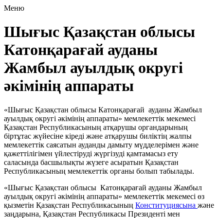
Меню
Шығыс Қазақстан облысы
Катонқарағай ауданы
Жамбыл ауылдық округі
әкімінің аппараты
«Шығыс Қазақстан облысы Катонқарағай ауданы Жамбыл
ауылдық округі әкімінің аппараты» мемлекеттік мекемесі
Қазақстан Республикасының атқарушы органдарының
біртұтас жүйесіне кіреді және атқарушы биліктің жалпы
мемлекеттік саясатын ауданды дамыту мүдделерімен және
қажеттілігімен үйлестіруді жүргізуді қамтамасыз ету
саласында басшылықты жүзеге асыратын Қазақстан
Республикасының мемлекеттік органы болып табылады.
«Шығыс Қазақстан облысы Катонқарағай ауданы Жамбыл
ауылдық округі әкімінің аппараты» мемлекеттік мекемесі өз
қызметін Қазақстан Республикасының
Конституциясына
және
заңдарына, Қазақстан Республикасы Президенті мен